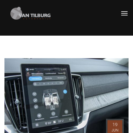
19
JUN