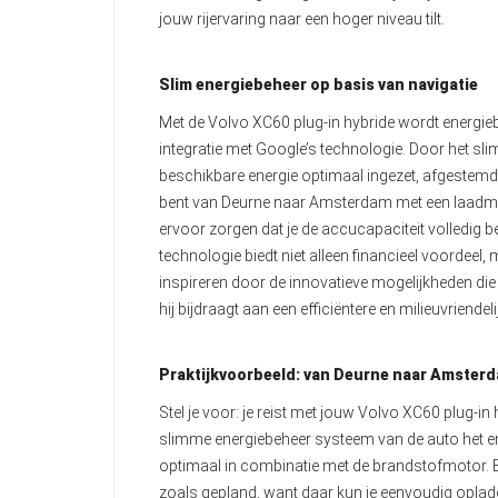
jouw rijervaring naar een hoger niveau tilt.
Slim energiebeheer op basis van navigatie
Met de Volvo XC60 plug-in hybride wordt energie
integratie met Google’s technologie. Door het s
beschikbare energie optimaal ingezet, afgestemd 
bent van Deurne naar Amsterdam met een laadmo
ervoor zorgen dat je de accucapaciteit volledig 
technologie biedt niet alleen financieel voordeel,
inspireren door de innovatieve mogelijkheden die
hij bijdraagt aan een efficiëntere en milieuvriende
Praktijkvoorbeeld: van Deurne naar Amster
Stel je voor: je reist met jouw Volvo XC60 plug
slimme energiebeheer systeem van de auto het ene
optimaal in combinatie met de brandstofmotor. B
zoals gepland, want daar kun je eenvoudig opladen