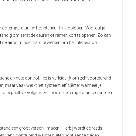
de temperatuur in het interieur flink oplopen. Voordat je
erstandig om eerst de deuren of ramen kort te openen. Zo kan
de airco minder hard te werken om het interieur op
che climate control. Het is verleidelijk om zelf voortdurend
en, maar vaak werkt het systeem efficiënter wanneer je
uto bepaalt vervolgens zelf hoe deze temperatuur zo snel en
stand een groot verschil maken. Hierbij wordt de reeds
aats van voortdurend warme buitenlucht aan te zuigen.