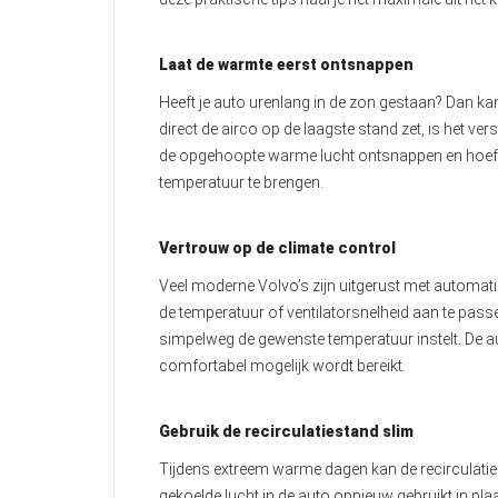
Laat de warmte eerst ontsnappen
Heeft je auto urenlang in de zon gestaan? Dan kan 
direct de airco op de laagste stand zet, is het v
de opgehoopte warme lucht ontsnappen en hoeft 
temperatuur te brengen.
Vertrouw op de climate control
Veel moderne Volvo’s zijn uitgerust met automatis
de temperatuur of ventilatorsnelheid aan te pass
simpelweg de gewenste temperatuur instelt. De a
comfortabel mogelijk wordt bereikt.
Gebruik de recirculatiestand slim
Tijdens extreem warme dagen kan de recirculatie
gekoelde lucht in de auto opnieuw gebruikt in pl