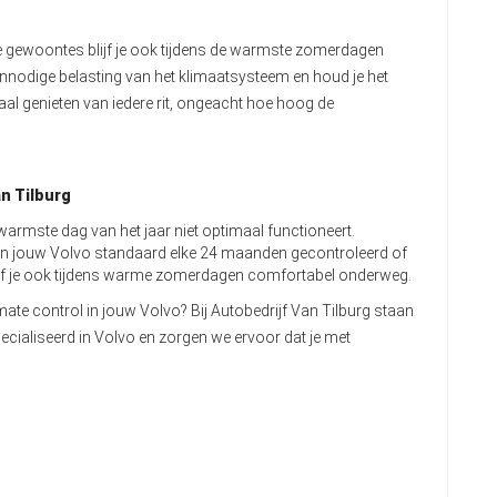
 gewoontes blijf je ook tijdens de warmste zomerdagen
odige belasting van het klimaatsysteem en houd je het
aal genieten van iedere rit, ongeacht hoe hoog de
n Tilburg
e warmste dag van het jaar niet optimaal functioneert.
an jouw Volvo standaard elke 24 maanden gecontroleerd of
ijf je ook tijdens warme zomerdagen comfortabel onderweg.
mate control in jouw Volvo? Bij Autobedrijf Van Tilburg staan
pecialiseerd in Volvo en zorgen we ervoor dat je met