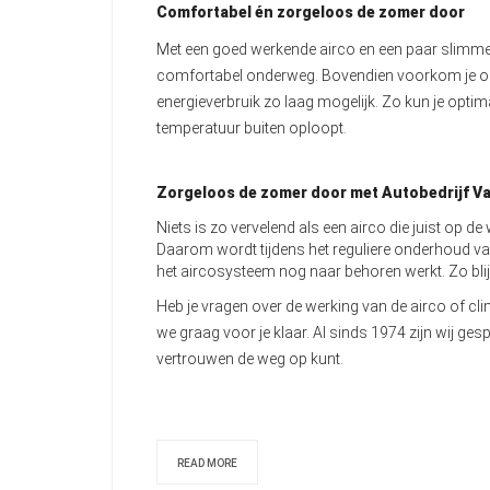
Comfortabel én zorgeloos de zomer door
Met een goed werkende airco en een paar slimme
comfortabel onderweg. Bovendien voorkom je onn
energieverbruik zo laag mogelijk. Zo kun je optim
temperatuur buiten oploopt.
Zorgeloos de zomer door met Autobedrijf Va
Niets is zo vervelend als een airco die juist op d
Daarom wordt tijdens het reguliere onderhoud v
het aircosysteem nog naar behoren werkt. Zo bl
Heb je vragen over de werking van de airco of cli
we graag voor je klaar. Al sinds 1974 zijn wij ges
vertrouwen de weg op kunt.
READ MORE