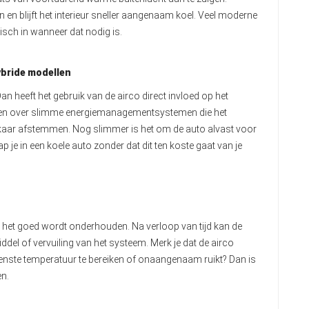
en blijft het interieur sneller aangenaam koel. Veel moderne
sch in wanneer dat nodig is.
ybride modellen
 Dan heeft het gebruik van de airco direct invloed op het
llen over slimme energiemanagementsystemen die het
lkaar afstemmen. Nog slimmer is het om de auto alvast voor
ap je in een koele auto zonder dat dit ten koste gaat van je
 het goed wordt onderhouden. Na verloop van tijd kan de
del of vervuiling van het systeem. Merk je dat de airco
enste temperatuur te bereiken of onaangenaam ruikt? Dan is
en.