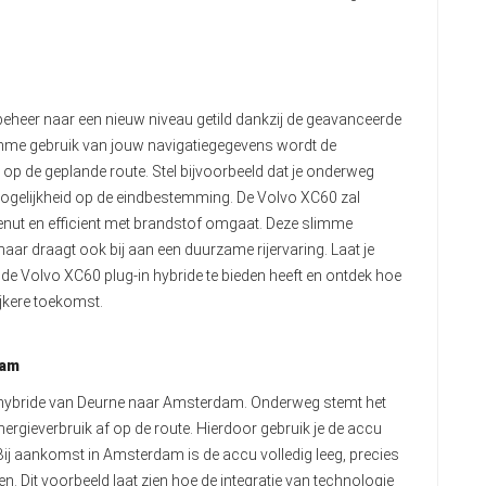
beheer naar een nieuw niveau getild dankzij de geavanceerde
limme gebruik van jouw navigatiegegevens wordt de
op de geplande route. Stel bijvoorbeeld dat je onderweg
gelijkheid op de eindbestemming. De Volvo XC60 zal
benut en efficient met brandstof omgaat. Deze slimme
 maar draagt ook bij aan een duurzame rijervaring. Laat je
 de Volvo XC60 plug-in hybride te bieden heeft en ontdek hoe
lijkere toekomst.
dam
-in hybride van Deurne naar Amsterdam. Onderweg stemt het
rgieverbruik af op de route. Hierdoor gebruik je de accu
ij aankomst in Amsterdam is de accu volledig leeg, precies
. Dit voorbeeld laat zien hoe de integratie van technologie