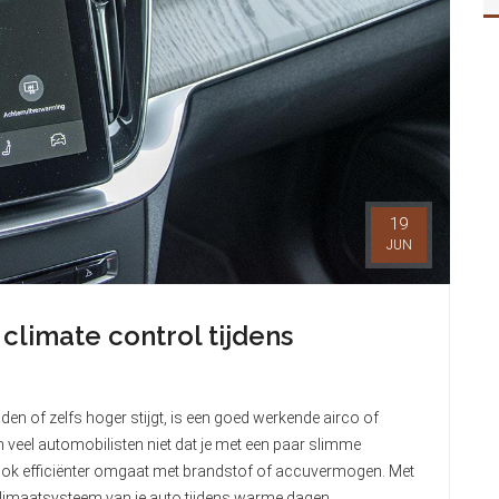
19
JUN
climate control tijdens
en of zelfs hoger stijgt, is een goed werkende airco of
 veel automobilisten niet dat je met een paar slimme
ar ook efficiënter omgaat met brandstof of accuvermogen. Met
t klimaatsysteem van je auto tijdens warme dagen.