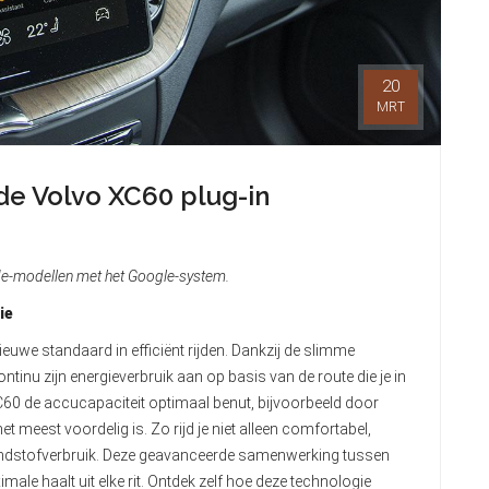
20
MRT
de Volvo XC60 plug-in
ride-modellen met het Google-system.
ie
ieuwe standaard in efficiënt rijden. Dankzij de slimme
tinu zijn energieverbruik aan op basis van de route die je in
XC60 de accucapaciteit optimaal benut, bijvoorbeeld door
t meest voordelig is. Zo rijd je niet alleen comfortabel,
andstofverbruik. Deze geavanceerde samenwerking tussen
male haalt uit elke rit. Ontdek zelf hoe deze technologie