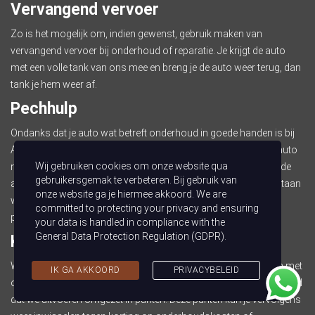
Vervangend vervoer
Zo is het mogelijk om, indien gewenst, gebruik maken van
vervangend vervoer bij onderhoud of reparatie. Je krijgt de auto
met een volle tank van ons mee en breng je de auto weer terug, dan
tank je hem weer af.
Pechhulp
Ondanks dat je auto wat betreft onderhoud in goede handen is bij
Auto van Tilburg, kan het onverhoopt toch voorkomen dat je auto
Wij gebruiken cookies om onze website qua
niet meer wilt starten, een lekke band krijgt of dat je je sleutel in de
gebruikersgemak te verbeteren. Bij gebruik van
auto vergeet. In samenwerking met
Pechonderwegservice.nl
staan
onze website ga je hiermee akkoord. We are
we in dit soort situaties altijd voor je klaar en bieden we je 24/7
committed to protecting your privacy and ensuring
pechhulp voor onderweg.
your data is handled in compliance with the
General Data Protection Regulation (GDPR)
.
Klantenkaart
Wist je dat het nog aantrekkelijker wordt om voor ons te kiezen met
IK GA AKKOORD
PRIVACYBELEID
onze klantenkaart? Bij gebruik van deze kaart, wordt het onderhoud
dat we uitvoeren omgezet in punten. Deze punten kun je vervolgens