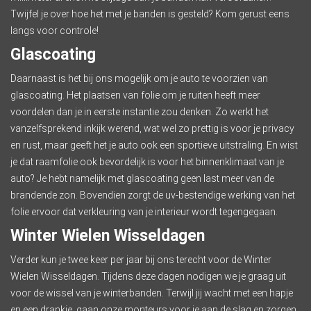
Twijfel je over hoe het met je banden is gesteld? Kom gerust eens
langs voor controle!
Glascoating
Daarnaast is het bij ons mogelijk om je auto te voorzien van
glascoating. Het plaatsen van folie om je ruiten heeft meer
voordelen dan je in eerste instantie zou denken. Zo werkt het
vanzelfsprekend inkijk werend, wat wel zo prettig is voor je privacy
en rust, maar geeft het je auto ook een sportieve uitstraling. En wist
je dat raamfolie ook bevordelijk is voor het binnenklimaat van je
auto? Je hebt namelijk met glascoating geen last meer van de
brandende zon. Bovendien zorgt de uv-bestendige werking van het
folie ervoor dat verkleuring van je interieur wordt tegengegaan.
Winter Wielen Wisseldagen
Verder kun je twee keer per jaar bij ons terecht voor de Winter
Wielen Wisseldagen. Tijdens deze dagen nodigen we je graag uit
voor de wissel van je winterbanden. Terwijl jij wacht met een hapje
en een drankje, gaan onze monteurs voor je aan de slag en zorgen