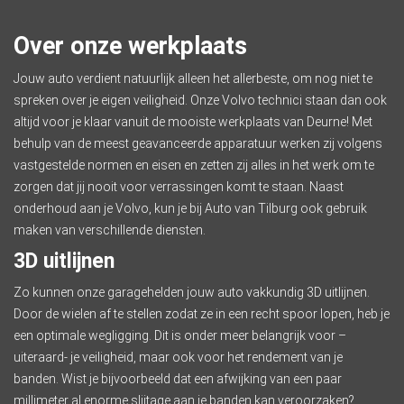
Over onze werkplaats
Jouw auto verdient natuurlijk alleen het allerbeste, om nog niet te
spreken over je eigen veiligheid. Onze Volvo technici staan dan ook
altijd voor je klaar vanuit de mooiste
werkplaats
van Deurne! Met
behulp van de meest geavanceerde apparatuur werken zij volgens
vastgestelde normen en eisen en zetten zij alles in het werk om te
zorgen dat jij nooit voor verrassingen komt te staan. Naast
onderhoud aan je Volvo, kun je bij Auto van Tilburg ook gebruik
maken van verschillende diensten.
3D uitlijnen
Zo kunnen onze garagehelden jouw auto vakkundig 3D uitlijnen.
Door de wielen af te stellen zodat ze in een recht spoor lopen, heb je
een optimale wegligging. Dit is onder meer belangrijk voor –
uiteraard- je veiligheid, maar ook voor het rendement van je
banden. Wist je bijvoorbeeld dat een afwijking van een paar
millimeter al enorme slijtage aan je banden kan veroorzaken?