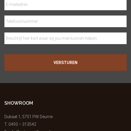
E-
mailadres
Telefoonnummer
Beschrijf
hier
kort
waar
wij
jou
mee
kunnen
helpen
SHOWROOM
Dukaat 1, 5751 PW Deurne
T.
0493 – 313542