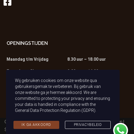
OPENINGSTIJDEN
Maandag t/m Vrijdag
8.30 uur – 18.00 uur
Zaterdag – Showroom
9.00 uur – 14.00 uur
Wij gebruiken cookies om onze website qua
Zaterdag – Werkplaats
9.00 uur – 13.00 uur
gebruikersgemak te verbeteren. Bij gebruik van
onze website ga je hiermee akkoord. We are
committed to protecting your privacy and ensuring
your data is handled in compliance with the
General Data Protection Regulation (GDPR)
.
Copyright © 2021 Auto van Tilburg | Alle rechten voorbehouden |
IK GA AKKOORD
PRIVACYBELEID
Sitemap
|
Privacybeleid (AVG)
| Realisatie & Onderhoud:
2BeFresh