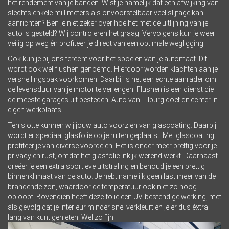
het rendement van je banden. Wist je namelijk dat een afwijking van
slechts enkele millimeters als onvoorstelbaar veel slijtage kan
aanrichten? Ben je niet zeker over hoe het met de uitlijning van je
auto is gesteld? Wij controleren het graag! Vervolgens kun je weer
veilig op weg én profiteer je direct van een optimale wegligging.
Ook kun je bij ons terecht voor het spoelen van je automaat. Dit
wordt ook wel flushen genoemd. Hierdoor worden klachten aan je
versnellingsbak voorkomen. Daarbij is het een echte aanrader om
de levensduur van je motor te verlengen. Flushen is een dienst die
de meeste garages uit besteden. Auto van Tilburg doet dit echter in
eigen werkplaats.
Ten slotte kunnen wij jouw auto voorzien van glascoating. Daarbij
wordt er speciaal glasfolie op je ruiten geplaatst. Met glascoating
profiteer je van diverse voordelen. Het is onder meer prettig voor je
privacy en rust, omdat het glasfolie inkijk werend werkt. Daarnaast
creëer je een extra sportieve uitstraling en behoud je een prettig
binnenklimaat van de auto. Je hebt namelijk geen last meer van de
brandende zon, waardoor de temperatuur ook niet zo hoog
oploopt. Bovendien heeft deze folie een UV-bestendige werking, met
als gevolg dat je interieur minder snel verkleurt en je er dus éxtra
lang van kunt genieten. Wel zo fijn.