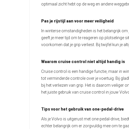
optimaal zicht hebt op de weg en andere weggebr
Pas je rijstijl aan voor meer veiligheid
In winterse omstandigheden is het belangrijk om j
geeft je meer tijd om te reageren op plotselinge 
voorkomen dat je grip verliest. Bij twijfel kun je 
Waarom cruise control niet altijd handig is
Cruise control is een handige functie, maar in win
tot verminderde controle over je voertuig. Bij g
bij het verliezen van grip. Het is daarom veiliger
het juiste gebruik van cruise control in jouw Volv
Tips voor het gebruik van one-pedal-drive
Als je Volvo is uitgerust met one-pedal-drive, bi
echter belangrijk om er zorgvuldig mee om te ga