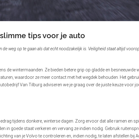
 slimme tips voor je auto
e weg op te gaan als dat echt noodzakelijk is. Veiligheid staat altijd vooro
tijdens de wintermaanden. Ze bieden betere grip op gladde en besneeuwde
emperaturen, waardoor ze meer contact met het wegdek behouden. Het gebr
 Autobedrijf Van Tilburg adviseren we je graag over de juiste keuze voor 
jgedrag tijdens donkere, winterse dagen. Zorg ervoor dat alle ramen en spi
en in goede staat verkeren en vervang ze indien nodig. Gebruik ruitenspro
ting van je Volvo te controleren en, indien nodig, te laten afstellen bij A