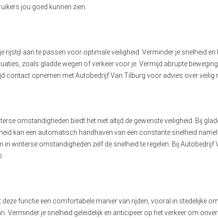
uikers jou goed kunnen zien.
e rijstijl aan te passen voor optimale veiligheid. Verminder je snelheid e
situaties, zoals gladde wegen of verkeer voor je. Vermijd abrupte beweging
altijd contact opnemen met Autobedrijf Van Tilburg voor advies over veilig ri
terse omstandigheden biedt het niet altijd de gewenste veiligheid. Bij gl
ladheid kan een automatisch handhaven van een constante snelheid nameli
 om in winterse omstandigheden zelf de snelheid te regelen. Bij Autobedri
o.
edt deze functie een comfortabele manier van rijden, vooral in stedelijke
an. Verminder je snelheid geleidelijk en anticipeer op het verkeer om 