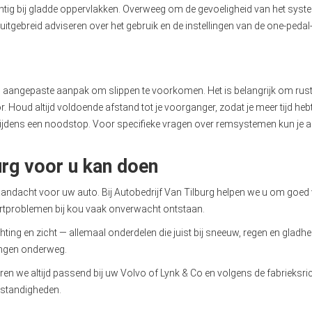
tig bij gladde oppervlakken. Overweeg om de gevoeligheid van het systee
uitgebreid adviseren over het gebruik en de instellingen van de one-pedal-d
gepaste aanpak om slippen te voorkomen. Het is belangrijk om rustig 
Houd altijd voldoende afstand tot je voorganger, zodat je meer tijd hebt
ijdens een noodstop. Voor specifieke vragen over remsystemen kun je alti
urg voor u kan doen
aandacht voor uw auto. Bij Autobedrijf Van Tilburg helpen we u om goed
artproblemen bij kou vaak onverwacht ontstaan.
ting en zicht — allemaal onderdelen die juist bij sneeuw, regen en gladh
ingen onderweg.
en we altijd passend bij uw Volvo of Lynk & Co en volgens de fabrieksri
mstandigheden.