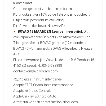
Klantenkaart
Compleet gepoetst van binnen en buiten
Kortingskaart van 10% op de 1ste onderhoudsbeurt
Uitgebreide persoonlijke aflevering
Dit afleverpakket bevat: Nieuwe APK
BOVAG 12 MAANDEN (zonder meerprijs):
Dit
afleverpakket bevat (in plaats van afleverpakket "Van
Tilburg beloftes"): BOVAG garantie (12 maanden);
BOVAG 40-Puntencheck; BOVAG Afleverbeurt; Nieuwe
APK
EU verantwoordelijke: Volvo Nederland B.V. Postbus 16
4153 ZG Beesd, NL 0345-688888
contact.vcnl@volvocars.com
12,3" digitaal instrumentenpaneel
Adaptief TFT Crystal instrumentenpaneel
Adaptieve Cruise Controle
Apple CarPlay & AndroidAuto
Armsteun voor en achter met bekerhouders