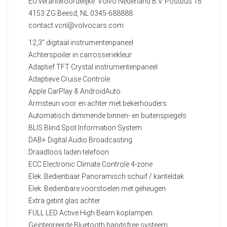
EU verantwoordelijke: Volvo Nederland B.V. Postbus 16
4153 ZG Beesd, NL 0345-688888
contact.vcnl@volvocars.com
12,3" digitaal instrumentenpaneel
Achterspoiler in carrosseriekleur
Adaptief TFT Crystal instrumentenpaneel
Adaptieve Cruise Controle
Apple CarPlay & AndroidAuto
Armsteun voor en achter met bekerhouders
Automatisch dimmende binnen- en buitenspiegels
BLIS Blind Spot Information System
DAB+ Digital Audio Broadcasting
Draadloos laden telefoon
ECC Electronic Climate Controle 4-zone
Elek. Bedienbaar Panoramisch schuif / kanteldak
Elek. Bedienbare voorstoelen met geheugen
Extra getint glas achter
FULL LED Active High Beam koplampen
Geïntegreerde Bluetooth handsfree systeem