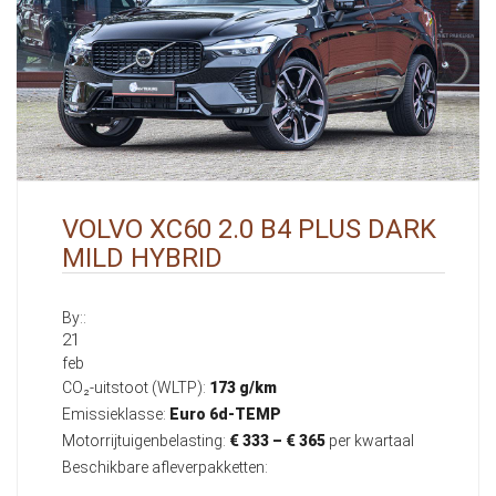
VOLVO XC60 2.0 B4 PLUS DARK
MILD HYBRID
By::
21
feb
CO₂-uitstoot (WLTP):
173 g/km
Emissieklasse:
Euro 6d-TEMP
Motorrijtuigenbelasting:
€ 333 – € 365
per kwartaal
Beschikbare afleverpakketten: