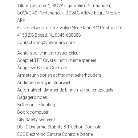
Tilburg beloftes"): BOVAG garantie (12 maanden);
BOVAG 40-Puntencheck; BOVAG Afleverbeurt; Nieuwe
APK
EU verantwoordelijke: Volvo Nederland B.V. Postbus 16
4153 ZG Beesd, NL 0345-688888
contact.vcnl@volvocars.com
Achterspoiler in carrosseriekleur
Adaptief TFT Crystal instrumentenpaneel
Adaptieve Cruise Controle
Armsteun voor en achter met bekerhouders
Audiobediening in stuurwiel
Automatisch dimmende binnen- en buitenspiegels
Bagagerolhoes
Bi Xenon verlichting
Boordcomputer
City Safety systeem
DSTC Dynamic Stability & Traction Controle
ECC Electronic Climate Controle 2-zone