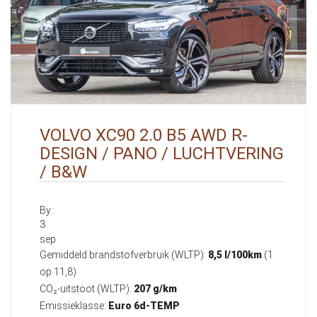
VOLVO XC90 2.0 B5 AWD R-
DESIGN / PANO / LUCHTVERING
/ B&W
By::
3
sep
Gemiddeld brandstofverbruik (WLTP):
8,5 l/100km
(1
op 11,8)
CO₂-uitstoot (WLTP):
207 g/km
Emissieklasse:
Euro 6d-TEMP