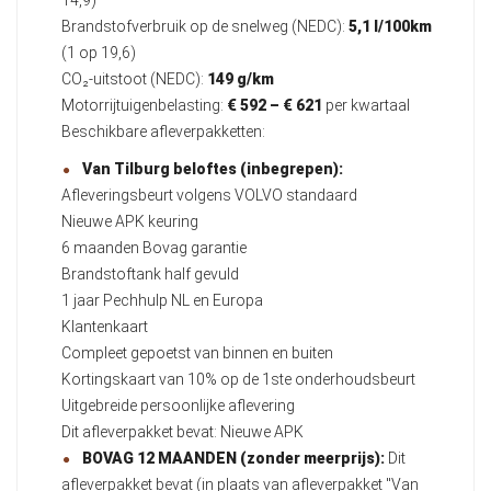
14,9)
Brandstofverbruik op de snelweg (NEDC):
5,1 l/100km
(1 op 19,6)
CO₂-uitstoot (NEDC):
149 g/km
Motorrijtuigenbelasting:
€ 592 – € 621
per kwartaal
Beschikbare afleverpakketten:
Van Tilburg beloftes (inbegrepen):
Afleveringsbeurt volgens VOLVO standaard
Nieuwe APK keuring
6 maanden Bovag garantie
Brandstoftank half gevuld
1 jaar Pechhulp NL en Europa
Klantenkaart
Compleet gepoetst van binnen en buiten
Kortingskaart van 10% op de 1ste onderhoudsbeurt
Uitgebreide persoonlijke aflevering
Dit afleverpakket bevat: Nieuwe APK
BOVAG 12 MAANDEN (zonder meerprijs):
Dit
afleverpakket bevat (in plaats van afleverpakket "Van