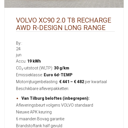
VOLVO XC90 2.0 T8 RECHARGE
AWD R-DESIGN LONG RANGE
By::
24
jun
Accu:
19 kWh
CO₂-uitstoot (WLTP):
30 g/km
Emissieklasse:
Euro 6d-TEMP
Motorrijtuigenbelasting:
€ 441 – € 482
per kwartaal
Beschikbare afleverpakketten:
Van Tilburg beloftes (inbegrepen):
Afleveringsbeurt volgens VOLVO standaard
Nieuwe APK keuring
6 maanden Bovag garantie
Brandstoftank half gevuld