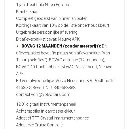
1 jaar Pechhulp NL en Europa
Klantenkaart
Compleet gepoetst van binnen en buiten
Kortingskaart van 10% op de 1ste onderhoudsbeurt
Uitgebreide persoonlijke aflevering
Dit afleverpakket bevat: Nieuwe APK
BOVAG 12 MAANDEN (zonder meerprijs):
Dit
afleverpakket bevat (in plaats van afleverpakket "Van
Tilburg beloftes"): BOVAG garantie (12 maanden);
BOVAG 40-Puntencheck; BOVAG Afleverbeurt; Nieuwe
APK
EU verantwoordelijke: Volvo Nederland B.V. Postbus 16
4153 ZG Beesd, NL 0345-688888
contact.vcnl@volvocars.com
12,3" digitaal instrumentenpaneel
Achterspoiler in carrosseriekleur
Adaptief TFT Crystal instrumentenpaneel
Adaptieve Cruise Controle