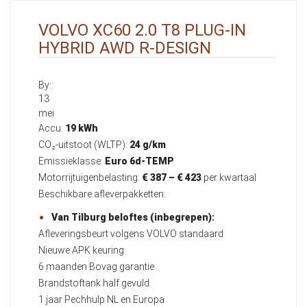
VOLVO XC60 2.0 T8 PLUG-IN
HYBRID AWD R-DESIGN
By::
13
mei
Accu:
19 kWh
CO₂-uitstoot (WLTP):
24 g/km
Emissieklasse:
Euro 6d-TEMP
Motorrijtuigenbelasting:
€ 387 – € 423
per kwartaal
Beschikbare afleverpakketten:
Van Tilburg beloftes (inbegrepen):
Afleveringsbeurt volgens VOLVO standaard
Nieuwe APK keuring
6 maanden Bovag garantie
Brandstoftank half gevuld
1 jaar Pechhulp NL en Europa