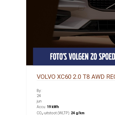
VOLVO XC60 2.0 T8 AWD R
By::
24
jun
Accu:
19 kWh
CO₂-uitstoot (WLTP):
24 g/km