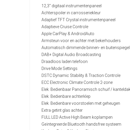
12,3" digitaal instrumentenpaneel
Achterspoiler in carrosseriekleur
Adaptief TFT Crystal instrumentenpaneel
Adaptieve Cruise Controle
Apple CarPlay & AndroidAuto
Armsteun voor en achter met bekerhouders
Automatisch dimmende binnen- en buitenspiege
DAB+ Digital Audio Broadcasting
Draadloos laden telefoon
Drive Mode Settings
DSTC Dynamic Stability & Traction Controle
ECC Electronic Climate Controle 2-zone
Elek. Bedienbaar Panoramisch schuif / kantelda
Elek. Bedienbare achterklep
Elek. Bedienbare voorstoelen met geheugen
Extra getint glas achter
FULL LED Active High Beam koplampen
Geïntegreerde Bluetooth handsfree systeem