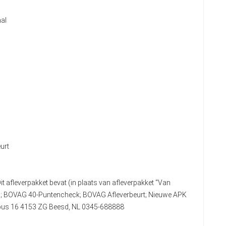
al
urt
it afleverpakket bevat (in plaats van afleverpakket "Van
n); BOVAG 40-Puntencheck; BOVAG Afleverbeurt; Nieuwe APK
stbus 16 4153 ZG Beesd, NL 0345-688888