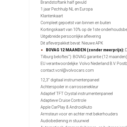
Brandstoftank half gevuld
1 jaar Pechhulp NL en Europa
Klantenkaart
Compleet gepoetst van binnen en buiten
Kortingskaart van 10% op de 1ste onderhoudsbe
Uitgebreide persoonlijke aflevering
Dit afleverpakket bevat: Nieuwe APK
BOVAG 12 MAANDEN (zonder meerprijs):
D
Tilburg beloftes"): BOVAG garantie (12 maande
EU verantwoordelijke: Volvo Nederland B.V. Po
contact.vcnl@volvocars.com
12,3" digitaal instrumentenpaneel
Achterspoiler in carrosseriekleur
Adaptief TFT Crystal instrumentenpaneel
Adaptieve Cruise Controle
Apple CarPlay & AndroidAuto
Armsteun voor en achter met bekerhouders
Audiobediening in stuurwiel