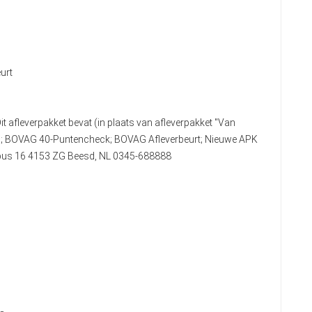
urt
it afleverpakket bevat (in plaats van afleverpakket "Van
n); BOVAG 40-Puntencheck; BOVAG Afleverbeurt; Nieuwe APK
stbus 16 4153 ZG Beesd, NL 0345-688888