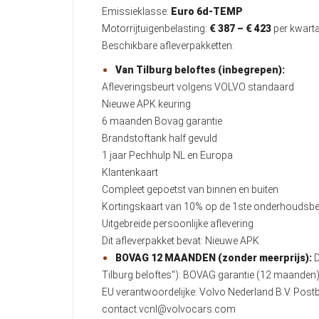
Emissieklasse:
Euro 6d-TEMP
Motorrijtuigenbelasting:
€ 387 – € 423
per kwarta
Beschikbare afleverpakketten:
Van Tilburg beloftes (inbegrepen):
Afleveringsbeurt volgens VOLVO standaard
Nieuwe APK keuring
6 maanden Bovag garantie
Brandstoftank half gevuld
1 jaar Pechhulp NL en Europa
Klantenkaart
Compleet gepoetst van binnen en buiten
Kortingskaart van 10% op de 1ste onderhoudsbe
Uitgebreide persoonlijke aflevering
Dit afleverpakket bevat: Nieuwe APK
BOVAG 12 MAANDEN (zonder meerprijs):
D
Tilburg beloftes"): BOVAG garantie (12 maande
EU verantwoordelijke: Volvo Nederland B.V. Po
contact.vcnl@volvocars.com