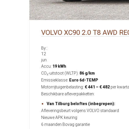
VOLVO XC90 2.0 T8 AWD R
By::
12
jun
Accu:
19 kWh
CO₂-uitstoot (WLTP):
86 g/km
Emissieklasse:
Euro 6d-TEMP
Motorrijtuigenbelasting:
€ 441 – € 482
per kwarta
Beschikbare afleverpakketten:
Van Tilburg beloftes (inbegrepen):
Afleveringsbeurt volgens VOLVO standaard
Nieuwe APK keuring
6 maanden Bovag garantie