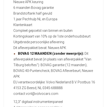
Nieuwe APK keuring
6 maanden Bovag garantie
Brandstoftank half gevuld
1 jaar Pechhulp NL en Europa
Klantenkaart
Compleet gepoetst van binnen en buiten
Kortingskaart van 10% op de 1ste onderhoudsbeurt
Uitgebreide persoonlijke aflevering
Dit afleverpakket bevat: Nieuwe APK
BOVAG 12 MAANDEN (zonder meerprijs):
Dit
afleverpakket bevat (in plaats van afleverpakket "Van
Tilburg beloftes"): BOVAG garantie (12 maanden);
BOVAG 40-Puntencheck; BOVAG Afleverbeurt; Nieuwe
APK
EU verantwoordelijke: Volvo Nederland B.V. Postbus 16
4153 ZG Beesd, NL 0345-688888
contact.vcnl@volvocars.com
12,3" digitaal instrumentenpaneel