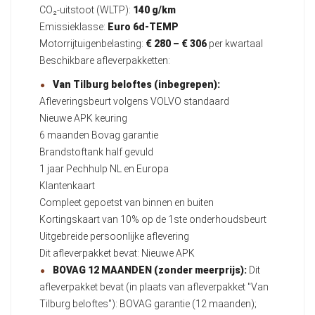
CO₂-uitstoot (WLTP):
140 g/km
Emissieklasse:
Euro 6d-TEMP
Motorrijtuigenbelasting:
€ 280 – € 306
per kwartaal
Beschikbare afleverpakketten:
Van Tilburg beloftes (inbegrepen):
Afleveringsbeurt volgens VOLVO standaard
Nieuwe APK keuring
6 maanden Bovag garantie
Brandstoftank half gevuld
1 jaar Pechhulp NL en Europa
Klantenkaart
Compleet gepoetst van binnen en buiten
Kortingskaart van 10% op de 1ste onderhoudsbeurt
Uitgebreide persoonlijke aflevering
Dit afleverpakket bevat: Nieuwe APK
BOVAG 12 MAANDEN (zonder meerprijs):
Dit
afleverpakket bevat (in plaats van afleverpakket "Van
Tilburg beloftes"): BOVAG garantie (12 maanden);