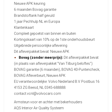
Nieuwe APK keuring
6 maanden Bovag garantie
Brandstoftank half gevuld
1 jaar Pechhulp NL en Europa
Klantenkaart
Compleet gepoetst van binnen en buiten
Kortingskaart van 10% op de 1ste onderhoudsbeurt
Uitgebreide persoonlijke aflevering
Dit afleverpakket bevat: Nieuwe APK
Bovag (zonder meerprijs):
Dit afleverpakket bevat
(in plaats van afleverpakket "Van Tilburg beloftes"):
BOVAG garantie (6 maanden); BOVAG 40-Puntencheck;
BOVAG Afleverbeurt; Nieuwe APK
EU verantwoordelijke: Volvo Nederland B.V. Postbus 16
4153 ZG Beesd, NL 0345-688888
contact.vcnl@volvocars.com
Armsteun voor en achter met bekerhouders
AQS Interior Air Quality Systeem