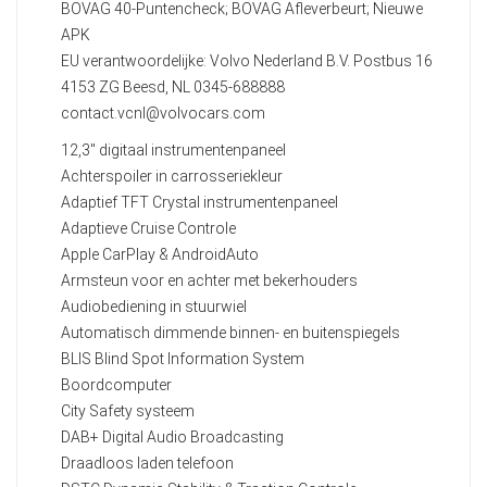
BOVAG 40-Puntencheck; BOVAG Afleverbeurt; Nieuwe
APK
EU verantwoordelijke: Volvo Nederland B.V. Postbus 16
4153 ZG Beesd, NL 0345-688888
contact.vcnl@volvocars.com
12,3" digitaal instrumentenpaneel
Achterspoiler in carrosseriekleur
Adaptief TFT Crystal instrumentenpaneel
Adaptieve Cruise Controle
Apple CarPlay & AndroidAuto
Armsteun voor en achter met bekerhouders
Audiobediening in stuurwiel
Automatisch dimmende binnen- en buitenspiegels
BLIS Blind Spot Information System
Boordcomputer
City Safety systeem
DAB+ Digital Audio Broadcasting
Draadloos laden telefoon