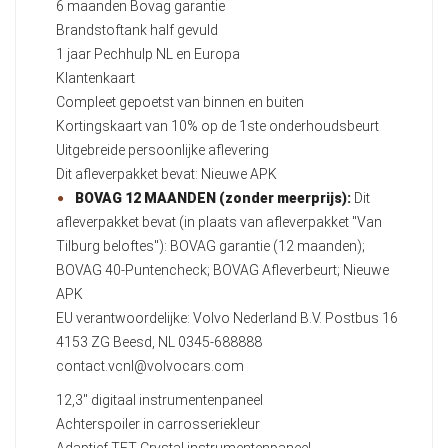
6 maanden Bovag garantie
Brandstoftank half gevuld
1 jaar Pechhulp NL en Europa
Klantenkaart
Compleet gepoetst van binnen en buiten
Kortingskaart van 10% op de 1ste onderhoudsbeurt
Uitgebreide persoonlijke aflevering
Dit afleverpakket bevat: Nieuwe APK
BOVAG 12 MAANDEN (zonder meerprijs):
Dit
afleverpakket bevat (in plaats van afleverpakket "Van
Tilburg beloftes"): BOVAG garantie (12 maanden);
BOVAG 40-Puntencheck; BOVAG Afleverbeurt; Nieuwe
APK
EU verantwoordelijke: Volvo Nederland B.V. Postbus 16
4153 ZG Beesd, NL 0345-688888
contact.vcnl@volvocars.com
12,3" digitaal instrumentenpaneel
Achterspoiler in carrosseriekleur
Adaptief TFT Crystal instrumentenpaneel