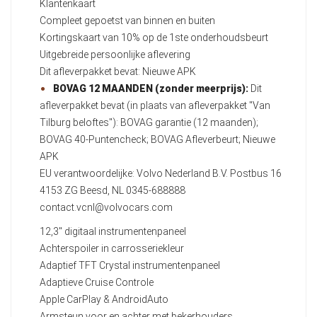
Klantenkaart
Compleet gepoetst van binnen en buiten
Kortingskaart van 10% op de 1ste onderhoudsbeurt
Uitgebreide persoonlijke aflevering
Dit afleverpakket bevat: Nieuwe APK
BOVAG 12 MAANDEN (zonder meerprijs):
Dit
afleverpakket bevat (in plaats van afleverpakket "Van
Tilburg beloftes"): BOVAG garantie (12 maanden);
BOVAG 40-Puntencheck; BOVAG Afleverbeurt; Nieuwe
APK
EU verantwoordelijke: Volvo Nederland B.V. Postbus 16
4153 ZG Beesd, NL 0345-688888
contact.vcnl@volvocars.com
12,3" digitaal instrumentenpaneel
Achterspoiler in carrosseriekleur
Adaptief TFT Crystal instrumentenpaneel
Adaptieve Cruise Controle
Apple CarPlay & AndroidAuto
Armsteun voor en achter met bekerhouders