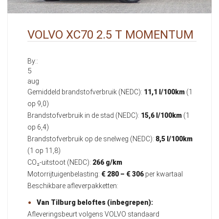
VOLVO XC70 2.5 T MOMENTUM
By::
5
aug
Gemiddeld brandstofverbruik (NEDC):
11,1 l/100km
(1
op 9,0)
Brandstofverbruik in de stad (NEDC):
15,6 l/100km
(1
op 6,4)
Brandstofverbruik op de snelweg (NEDC):
8,5 l/100km
(1 op 11,8)
CO₂-uitstoot (NEDC):
266 g/km
Motorrijtuigenbelasting:
€ 280 – € 306
per kwartaal
Beschikbare afleverpakketten:
Van Tilburg beloftes (inbegrepen):
Afleveringsbeurt volgens VOLVO standaard