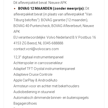
Dit afleverpakket bevat: Nieuwe APK
BOVAG 12 MAANDEN (zonder meerprijs):
Dit
afleverpakket bevat (in plaats van afleverpakket "Van
Tilburg beloftes"): BOVAG garantie (12 maanden);
BOVAG 40-Puntencheck; BOVAG Afleverbeurt; Nieuwe
APK
EU verantwoordelijke: Volvo Nederland B.V. Postbus 16
4153 ZG Beesd, NL 0345-688888
contact.vcnl@volvocars.com
12,3" digitaal instrumentenpaneel
Achterspoiler in carrosseriekleur
Adaptief TFT Crystal instrumentenpaneel
Adaptieve Cruise Controle
Apple CarPlay & AndroidAuto
Armsteun voor en achter met bekerhouders
Audiobediening in stuurwiel
Automatisch dimmende binnen- en buitenspiegels
Bagagerolhoes