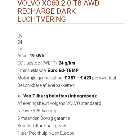
VOLVO XC60 2.0 T8 AWD
RECHARGE DARK
LUCHTVERING
By::
24
jun
Accu:
19 kWh
CO₂-uitstoot (WLTP):
24 g/km
Emissieklasse:
Euro 6d-TEMP
Motorrijtuigenbelasting:
€ 387 – € 423
per kwartaal
Beschikbare afleverpakketten:
Van Tilburg beloftes (inbegrepen):
Afleveringsbeurt volgens VOLVO standaard
Nieuwe APK keuring
6 maanden Bovag garantie
Brandstoftank half gevuld
1 jaar Pechhulp NL en Europa