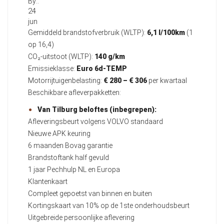
By::
24
jun
Gemiddeld brandstofverbruik (WLTP):
6,1 l/100km
(1
op 16,4)
CO₂-uitstoot (WLTP):
140 g/km
Emissieklasse:
Euro 6d-TEMP
Motorrijtuigenbelasting:
€ 280 – € 306
per kwartaal
Beschikbare afleverpakketten:
Van Tilburg beloftes (inbegrepen):
Afleveringsbeurt volgens VOLVO standaard
Nieuwe APK keuring
6 maanden Bovag garantie
Brandstoftank half gevuld
1 jaar Pechhulp NL en Europa
Klantenkaart
Compleet gepoetst van binnen en buiten
Kortingskaart van 10% op de 1ste onderhoudsbeurt
Uitgebreide persoonlijke aflevering