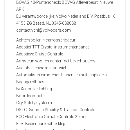
BOVAG 40-Puntencheck; BOVAG Afleverbeurt; Nieuwe
APK
EU verantwoordelijke: Volvo Nederland B.V. Postbus 16
4153 ZG Beesd, NL 0345-688888
contact.vcnl@volvocars.com
Achterspoiler in carrosseriekleur
Adaptief TFT Crystal instrumentenpaneel
Adaptieve Cruise Controle
Armsteun voor en achter met bekerhouders
Audiobediening in stuurwiel
Automatisch dimmende binnen- en buitenspiegels
Bagagerolhoes
Bi Xenon verlichting
Boordcomputer
City Safety systeem
DSTC Dynamic Stability & Traction Controle
ECC Electronic Climate Controle 2-zone
Elek. Bedienbare achterklep