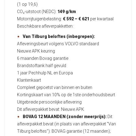
(1 op 19,6)
CO₂-uitstoot (NEDC):
149 g/km
Motorrijtuigenbelasting:
€ 592 – € 621
per kwartaal
Beschikbare afleverpakketten:
Van Tilburg beloftes (inbegrepen):
Afleveringsbeurt volgens VOLVO standaard
Nieuwe APK keuring
6 maanden Bovag garantie
Brandstoftank half gevuld
1 jaar Pechhulp NL en Europa
Klantenkaart
Compleet gepoetst van binnen en buiten
Kortingskaart van 10% op de 1ste onderhoudsbeurt
Uitgebreide persoonlijke aflevering
Dit afleverpakket bevat: Nieuwe APK
BOVAG 12 MAANDEN (zonder meerprijs):
Dit
afleverpakket bevat (in plaats van afleverpakket "Van
Tilburg beloftes"): BOVAG garantie (12 maanden);