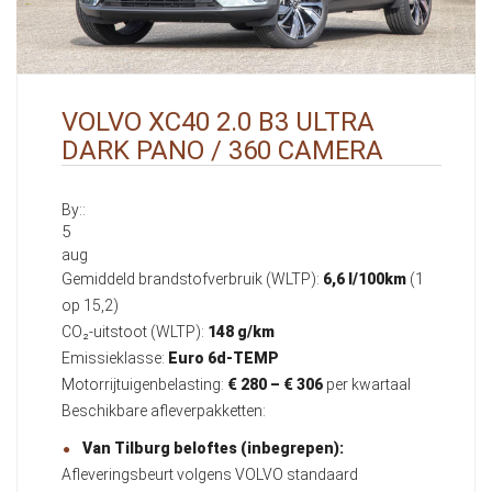
VOLVO XC40 2.0 B3 ULTRA
DARK PANO / 360 CAMERA
By::
5
aug
Gemiddeld brandstofverbruik (WLTP):
6,6 l/100km
(1
op 15,2)
CO₂-uitstoot (WLTP):
148 g/km
Emissieklasse:
Euro 6d-TEMP
Motorrijtuigenbelasting:
€ 280 – € 306
per kwartaal
Beschikbare afleverpakketten:
Van Tilburg beloftes (inbegrepen):
Afleveringsbeurt volgens VOLVO standaard