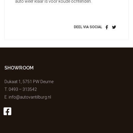
auto weer klaar is voor koude ochtenden.
DEEL VIA SOCIAL
SHOWROOM
Dukaat 1, 5751 PW Deurne
T.
0493 – 313542
E.
info@autovantilburg.nl