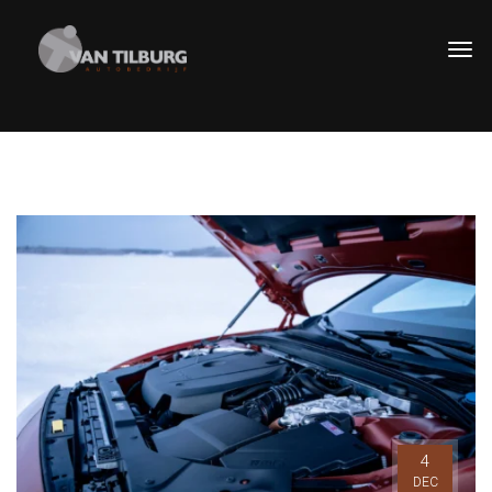
4
DEC