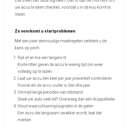
Ziet u één van deze signalen? Dan is dat hét moment om
uw accu te laten checken, voordat u in de kou komt te
staan.
Zo voorkomt u startproblemen
Met een paar eenvoudige maatregelen verkleint u de
kans op pech:
Rijd af en toe een langere rit
Korte ritten geven de accu te weinig tijd om weer
volledig op te laden.
Laat uw accu één keer per jaar preventief controleren
Vooral als de accu ouder is dan drie jaar.
Vermijd lange periodes van stilstand
Staat uw auto veel stil? Overweeg dan een druppellader.
Houd waarschuwingssignalen in de gaten
Een accu die langzaam zwakker wordt, laat dat
merken.