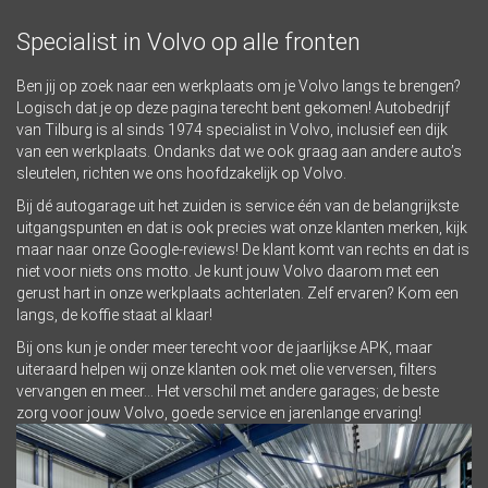
Specialist in Volvo op alle fronten
Ben jij op zoek naar een werkplaats om je Volvo langs te brengen?
Logisch dat je op deze pagina terecht bent gekomen! Autobedrijf
van Tilburg is al sinds 1974 specialist in Volvo, inclusief een dijk
van een
werkplaats
. Ondanks dat we ook graag aan andere auto’s
sleutelen, richten we ons hoofdzakelijk op Volvo.
Bij dé autogarage uit het zuiden is service één van de belangrijkste
uitgangspunten en dat is ook precies wat onze klanten merken, kijk
maar naar onze
Google-reviews
! De klant komt van rechts en dat is
niet voor niets ons motto. Je kunt jouw Volvo daarom met een
gerust hart in onze werkplaats achterlaten. Zelf ervaren? Kom een
langs, de koffie staat al klaar!
Bij ons kun je onder meer terecht voor de jaarlijkse APK, maar
uiteraard helpen wij onze klanten ook met olie verversen, filters
vervangen en meer… Het verschil met andere garages; de beste
zorg voor jouw Volvo, goede service en jarenlange ervaring!