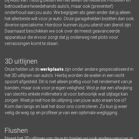
Bij Auto van Tilburg bieden we niet alleen de nieuwste modellen en
betrouwbare tweedehands auto’s, maar ook (preventief)
onderhoud aan jou auto. We begrijpen als geen ander dat jij alleen
het allerbeste wilt voor je auto. Onze garagehelden bezitten dan ook
diverse specialisme. Hierdoor kunnen zij jou uiterst van dienst zijn.
Daarnaast beschikken we ook over de meest geavanceerde
apparatuur die ervoor zorgt dat jij onderweg niet plots voor
verrassingen komt te staan.
3D uitlijnen
Onze helden uit de
werkplaats
zijn onder andere gespecialiseerd in
het 3D uitlijnen van auto’s. Hierbij worden de wielen in een recht
spoort afgesteld. Dit is niet alleen prettig voor het rendement van je
banden, maar ook voor je eigen veiligheid. Wist je dat een afwijking
van slechts enkele millimeters al voor behoorlijk wat slijtage kan
zorgen. Weet je niet hoe de uitlijning van jouw auto eraan toe is?
Kom dan langs en laat het door ons controleren. Zo kun jij weer
veilig de weg op en profiteer je van een optimale wegligging.
Flushen
Naast het 3D uitlijnen van de auto bieden wij ook andere services in