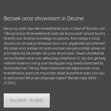
Bezoek onze showroom in Deurne
Ben jij op zoek naar een tweedehands auto in Deurne? Bij Auto van
Tilburg vind je dé tweedehands auto die bij jou past! Je kunt bij ons
terecht voor diverse voordelige occasions. Kom langs in onze
showroom en laat je verrassen door ons uitgebreide assortiment.
Wij staan voor je klaar om je te voorzien van persoonlijk advies en
je te helpen bij het vinden van jouw droomauto. Naast uitstekende
service bieden we je ook vakkundig onderhoud. Er zijn dus genoeg
redenen waarom ook jij over twintig jaar nog steeds klant bent bij
Autobedrijf van Tilburg. Neem hieronder een kijkje tussen onze
tweedehands auto’s en misschien staat de perfecte auto voor jou
er wel tussen! Wil je een afspraak maken? Bel dan naar
0493 –
313542
.
Bel 0493 – 313542