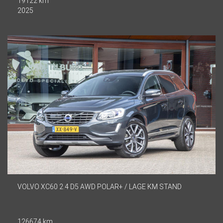
19122 km
2025
VOLVO XC60 2.4 D5 AWD POLAR+ / LAGE KM STAND
126674 km