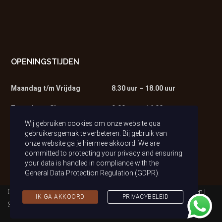
OPENINGSTIJDEN
Maandag t/m Vrijdag
8.30 uur – 18.00 uur
Zaterdag – Showroom
9.00 uur – 14.00 uur
Wij gebruiken cookies om onze website qua
Zaterdag – Werkplaats
9.00 uur – 13.00 uur
gebruikersgemak te verbeteren. Bij gebruik van
onze website ga je hiermee akkoord. We are
committed to protecting your privacy and ensuring
your data is handled in compliance with the
General Data Protection Regulation (GDPR)
.
Copyright © 2021 Auto van Tilburg | Alle rechten voorbehouden |
IK GA AKKOORD
PRIVACYBELEID
Sitemap
|
Privacybeleid (AVG)
| Realisatie & Onderhoud:
2BeFresh