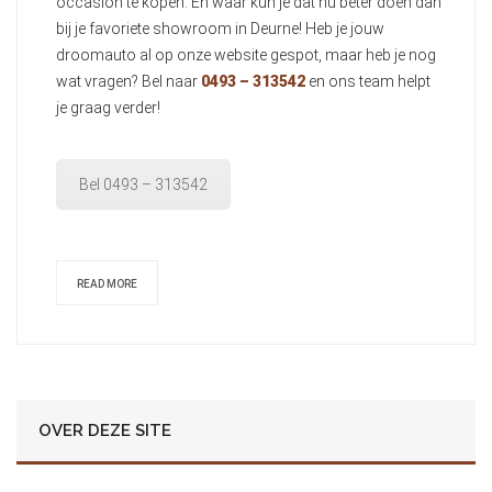
occasion te kopen. En waar kun je dat nu beter doen dan
bij je favoriete showroom in Deurne! Heb je jouw
droomauto al op onze website gespot, maar heb je nog
wat vragen? Bel naar
0493 – 313542
en ons team helpt
je graag verder!
Bel 0493 – 313542
READ MORE
OVER DEZE SITE