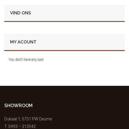
VIND ONS
MY ACOUNT
You don't have any cars
SHOWROOM
Dukaat 1, 5751 PW Deurne
T.
0493 – 313542