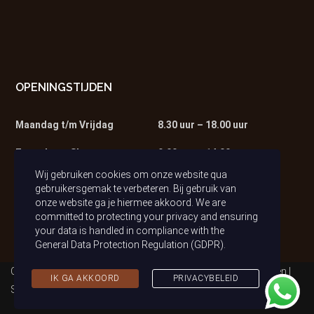
OPENINGSTIJDEN
Maandag t/m Vrijdag
8.30 uur – 18.00 uur
Zaterdag – Showroom
9.00 uur – 14.00 uur
Wij gebruiken cookies om onze website qua
Zaterdag – Werkplaats
9.00 uur – 13.00 uur
gebruikersgemak te verbeteren. Bij gebruik van
onze website ga je hiermee akkoord. We are
committed to protecting your privacy and ensuring
your data is handled in compliance with the
General Data Protection Regulation (GDPR)
.
Copyright © 2021 Auto van Tilburg | Alle rechten voorbehouden |
IK GA AKKOORD
PRIVACYBELEID
Sitemap
|
Privacybeleid (AVG)
| Realisatie & Onderhoud:
2BeFresh