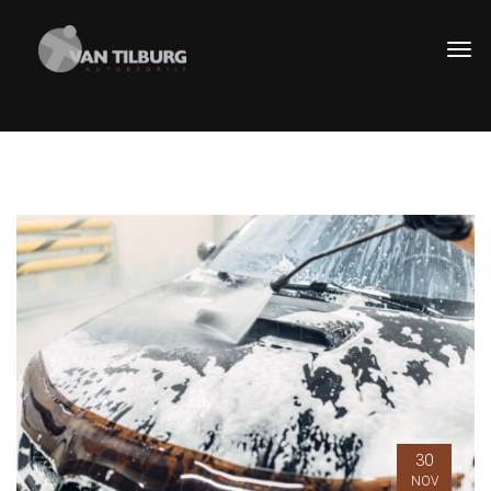
30
NOV