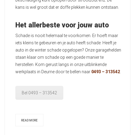
beschadiging kunt oplopen door strooizout enz. De
kans is wel groot dat er doffe plekken kunnen ontstaan.
Het allerbeste voor jouw auto
Schade is nooit helemaal te voorkomen. Er hoeft maar
iets kleins te gebeuren en je auto heeft schade. Heeft je
auto in de winter schade opgelopen? Onze garagehelden
staan klaar om schade op een goede manier te
herstellen. Kom gerust langs in onze uitblinkende
werkplaats in Deurne door te bellen naar
0493 – 313542
.
Bel 0493 – 313542
READ MORE