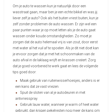
Om je auto te wassen kun je natuurlijk door een
wasstraat gaan, maar ben je een echte bikkel en was jij
liever zelf je auto? Ook als het buiten vriest buiten, kun je
zelf zonder problemen de auto wassen. Er zijn wel een
paar punten waar je op moet letten als je de auto gaat
wassen onder koude omstandigheden. Zo moet je
zorgen dat de auto helemaal vrij is van zout, door eerst
met water al het vuil af te spoelen. Als je dit niet doet kan
je ervoor zorgen dat je met het schoonmaken van de
auto afval in de laklaag wrijft en krassen creëert. Zorg
dat je goed voorbereid te werk gaat en lees de volgende
tips goed door:
Maak gebruik van ruitenwisserhoesjes, anders is er
een kans dat ze vast vriezen.
Spuit de sloten van al je autodeuren in met
antivriesspray.
Gebruik lauw water, wanneer je warm of heet water
gebruikt, dan krijgen pekelresten nog meer de kans om