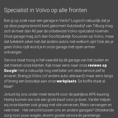
Specialist in Volvo op alle fronten
Ben jij op zoek naar een garage in Venlo? Logisch natuurlijk dat je
op deze pagina terecht bent gekomen! Autobedrijf van Tilburg mag
zich al meer dan 40 jaar de onbetwiste Volvo-specialist noemen.
Onze garage mag zich dan hoofdzakelijk focussen op Volvo, maar
dat betekent zeker niet dat andere auto’s niet welkom zijn! Ook als je
geen Volvo rijdt word je in onze garage met open armen
ontvangen.
Service staat hoog in het vaandel bij dé garage van het zuiden en
dat merken onze klanten. Kijk maar eens naar onze
reviews op
Google
! Het is natuurlijk nog veel beter om deze service zelf te
ervaren. Breng je Volvo (of andere auto uiteraard) maar eens langs
of breng een bezoekje aan onze
werkplaats
. De koffie staat al
klaar!
Je kunt bij ons onder meer terecht voor de jaarlijkse APK-keuring.
Hierbij kunnen we ook een grote beurt voor je doen. Verder helpen
wij onze klanten ook graag met olie verversen, filters vervangen en
veel meer… Het verschil tussen ons en andere garages? Uitstekende
zorg voor jouw wagen, enorm goede service én jarenlange