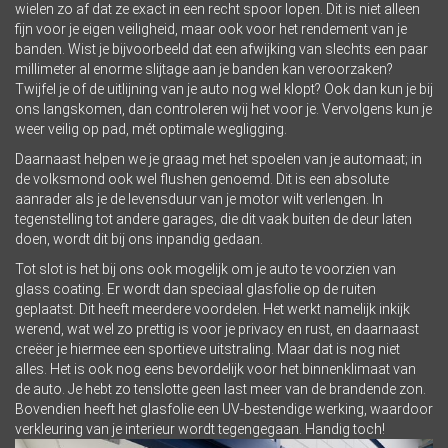
wielen zo af dat ze exact in een recht spoor lopen. Dit is niet alleen
fijn voor je eigen veiligheid, maar ook voor het rendement van je
banden. Wist je bijvoorbeeld dat een afwijking van slechts een paar
millimeter al enorme slijtage aan je banden kan veroorzaken?
Twijfel je of de uitlijning van je auto nog wel klopt? Ook dan kun je bij
ons langskomen, dan controleren wij het voor je. Vervolgens kun je
weer veilig op pad, mét optimale wegligging.
Daarnaast helpen we je graag met het spoelen van je automaat; in
de volksmond ook wel flushen genoemd. Dit is een absolute
aanrader als je de levensduur van je motor wilt verlengen. In
tegenstelling tot andere garages, die dit vaak buiten de deur laten
doen, wordt dit bij ons inpandig gedaan.
Tot slot is het bij ons ook mogelijk om je auto te voorzien van
glass coating. Er wordt dan speciaal glasfolie op de ruiten
geplaatst. Dit heeft meerdere voordelen. Het werkt namelijk inkijk
werend, wat wel zo prettig is voor je privacy en rust, en daarnaast
creëer je hiermee een sportieve uitstraling. Maar dat is nog niet
alles. Het is ook nog eens bevordelijk voor het binnenklimaat van
de auto. Je hebt zo tenslotte geen last meer van de brandende zon.
Bovendien heeft het glasfolie een UV-bestendige werking, waardoor
verkleuring van je interieur wordt tegengegaan. Handig toch!