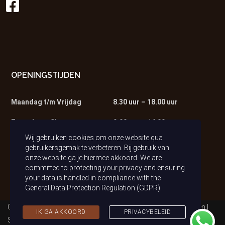
OPENINGSTIJDEN
Maandag t/m Vrijdag
8.30 uur – 18.00 uur
Zaterdag – Showroom
9.00 uur – 14.00 uur
Wij gebruiken cookies om onze website qua
Zaterdag – Werkplaats
9.00 uur – 13.00 uur
gebruikersgemak te verbeteren. Bij gebruik van
onze website ga je hiermee akkoord. We are
committed to protecting your privacy and ensuring
your data is handled in compliance with the
General Data Protection Regulation (GDPR)
.
Copyright © 2021 Auto van Tilburg | Alle rechten voorbehouden |
IK GA AKKOORD
PRIVACYBELEID
Sitemap
|
Privacybeleid (AVG)
| Realisatie & Onderhoud:
2BeFresh