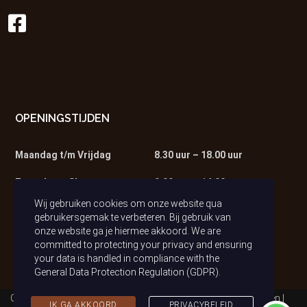
OPENINGSTIJDEN
Maandag t/m Vrijdag
8.30 uur – 18.00 uur
Zaterdag – Showroom
9.00 uur – 14.00 uur
Wij gebruiken cookies om onze website qua
Zaterdag – Werkplaats
9.00 uur – 13.00 uur
gebruikersgemak te verbeteren. Bij gebruik van
onze website ga je hiermee akkoord. We are
committed to protecting your privacy and ensuring
your data is handled in compliance with the
General Data Protection Regulation (GDPR)
.
Copyright © 2021 Auto van Tilburg | Alle rechten voorbehouden |
IK GA AKKOORD
PRIVACYBELEID