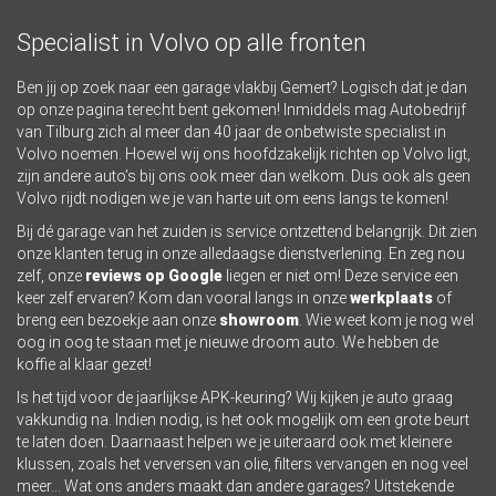
Specialist in Volvo op alle fronten
Ben jij op zoek naar een garage vlakbij Gemert? Logisch dat je dan
op onze pagina terecht bent gekomen! Inmiddels mag Autobedrijf
van Tilburg zich al meer dan 40 jaar de onbetwiste specialist in
Volvo noemen. Hoewel wij ons hoofdzakelijk richten op Volvo ligt,
zijn andere auto’s bij ons ook meer dan welkom. Dus ook als geen
Volvo rijdt nodigen we je van harte uit om eens langs te komen!
Bij dé garage van het zuiden is service ontzettend belangrijk. Dit zien
onze klanten terug in onze alledaagse dienstverlening. En zeg nou
zelf, onze
reviews op Google
liegen er niet om! Deze service een
keer zelf ervaren? Kom dan vooral langs in onze
werkplaats
of
breng een bezoekje aan onze
showroom
. Wie weet kom je nog wel
oog in oog te staan met je nieuwe droom auto. We hebben de
koffie al klaar gezet!
Is het tijd voor de jaarlijkse APK-keuring? Wij kijken je auto graag
vakkundig na. Indien nodig, is het ook mogelijk om een grote beurt
te laten doen. Daarnaast helpen we je uiteraard ook met kleinere
klussen, zoals het verversen van olie, filters vervangen en nog veel
meer… Wat ons anders maakt dan andere garages? Uitstekende