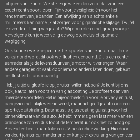
uitlijnen van je auto. We stellen je wielen dan zo af dat ze in een
exact recht spoort lopen. Fijn voor je veiligheid én voor het
rendement van je banden. Een afwijking van slechts enkele
millimeters kan namelijk al zorgen voor gigantische slijtage. Twijfel
je over de uitlijning van je auto? Wij controleren het graag voor je.
Vervolgens kun je weer veilig de weg op, inclusief optimale
wegligging.
Ook kunnen we je helpen met het spoelen van je automaat. In de
volksmond wordt dit ook wel flushen genoemd. Dit is een echter
aanrader als je de levensduur van je motor wilt verlengen. Waar
andere garages dit vaak door iemand anders laten doen, gebeurt
het flushen bij ons inpandig.
Heb jij altijd al glasfolie op je ruiten willen hebben? Je kunt bij ons
ook je auto laten voorzien van glascoating. Je profiteert dan van
meerdere voordelen. Het is bijvoorbeeld fijn voor je privacy en rust,
aangezien het inkijk werend werkt, maar het geeft je auto ook een
sportieve uitstraling. Daarnaast is glascoating gunstig voor het
binnenklimaat van de auto. Je hebt immers geen last meer van een
brandende zon en dus loopt de temperatuur ook niet zo hoog op.
Bovendien heeft raamfolie een UV-bestendige werking. Hierdoor
verkleurt je interieur minder snel en kun je er extra lang van genieten.