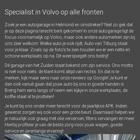
Specialist in Volvo op alle fronten
Zoek je een autogarage in Helmond en omstreken? Niet zo gek dat
je op deze pagina terecht bent gekomen! In onze autogarage ligt de
focus voornamelijk op Volvo, maar ook andere automerken zijn bij
ons zeer welkom. Welke auto je ook rijdt, Auto van Tilburg staat
voor je klaar. Zoals op de foto’s te zien houden we er een nette en
schone werkplaats op na. Dit weerspiegelt ons bedrijf.
Dé garage van het Zuiden staat bekend om zijn service. Ons motto
is niet voor niets: de klant komt altijd van rechts. En dat is te
merken, kijk maar eens naar onze
reviews op Google
! Je kunt er
dan ook vanuit gaan dat jouw auto bij ons in goede handen is.
Breng hem eens langs of neem een kijkje in onze
werkplaats
, de
koffie staat al te pruttelen!
Je kunt bij ons onder meer terecht voor de jaarlijkse APK. Indien
gewenst zorgen wij ook voor een grote beurt. Daarnaast helpen we
je natuurlijk ook graag met olie verversen, filters vervangen en meer.
Hierbij profiteer je van de beste zorg voor jouw wagen, goede
service en jarenlange ervaring!