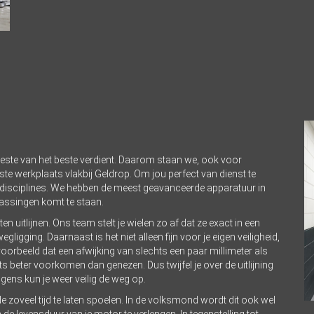
beste van het beste verdient. Daarom staan we, ook voor
iste werkplaats vlakbij Geldrop. Om jou perfect van dienst te
e disciplines. We hebben de meest geavanceerde apparatuur in
rassingen komt te staan.
en uitlijnen. Ons team stelt je wielen zo af dat ze exact in een
igging. Daarnaast is het niet alleen fijn voor je eigen veiligheid,
oorbeeld dat een afwijking van slechts een paar millimeter als
s beter voorkomen dan genezen. Dus twijfel je over de uitlijning
gens kun je weer veilig de weg op.
 zoveel tijd te laten spoelen. In de volksmond wordt dit ook wel
 levensduur van je motor te verlengen. In tegenstelling tot