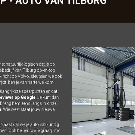
 - AUTO VAN TILBURG
et natuurlijk logisch dat je op
obedrijf van Tilburg op-en-top
 richt op Volvo, sleutelen we ook
ijdt, ben je van harte welkom!
elangrijkste speerpunten en dat
reviews op Google
! Je kunt dan
. Breng hem eens langs in onze
m
. Wie weet staat jouw nieuwe
. Naast dat we je auto vakkundig
 doen. Ook helpen we je graag met