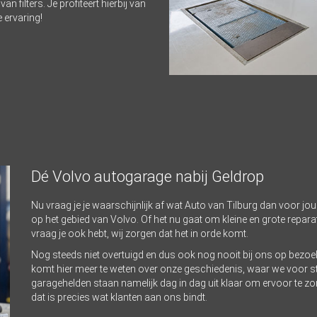
n filters. Je profiteert hierbij van
 ervaring!
Dé Volvo autogarage nabij Geldrop
Nu vraag je je waarschijnlijk af wat Auto van Tilburg dan voor jou
op het gebied van Volvo. Of het nu gaat om kleine en grote repara
vraag je ook hebt, wij zorgen dat het in orde komt.
Nog steeds niet overtuigd en dus ook nog nooit bij ons op bezo
komt hier meer te weten over onze geschiedenis, waar we voor s
garagehelden staan namelijk dag in dag uit klaar om ervoor te zorg
dat is precies wat klanten aan ons bindt.