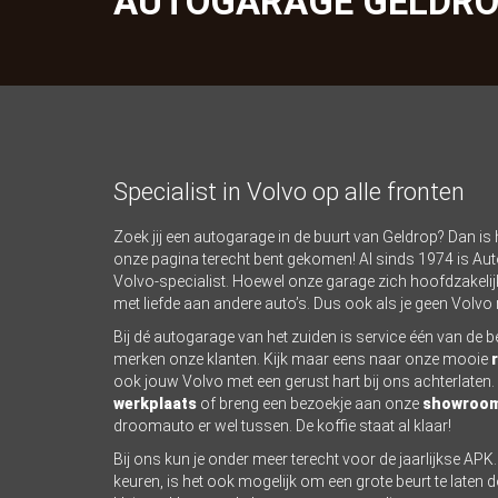
AUTOGARAGE GELDROP
Specialist in Volvo op alle fronten
Zoek jij een autogarage in de buurt van Geldrop? Dan is h
onze pagina terecht bent gekomen! Al sinds 1974 is Aut
Volvo-specialist. Hoewel onze garage zich hoofdzakelijk
met liefde aan andere auto’s. Dus ook als je geen Volvo r
Bij dé autogarage van het zuiden is service één van de b
merken onze klanten. Kijk maar eens naar onze mooie
ook jouw Volvo met een gerust hart bij ons achterlaten
werkplaats
of breng een bezoekje aan onze
showroo
droomauto er wel tussen. De koffie staat al klaar!
Bij ons kun je onder meer terecht voor de jaarlijkse APK
keuren, is het ook mogelijk om een grote beurt te laten