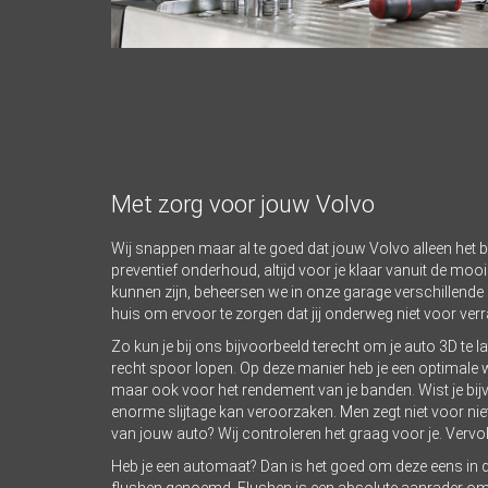
Met zorg voor jouw Volvo
Wij snappen maar al te goed dat jouw Volvo alleen het 
preventief onderhoud, altijd voor je klaar vanuit de moo
kunnen zijn, beheersen we in onze garage verschillend
huis om ervoor te zorgen dat jij onderweg niet voor ver
Zo kun je bij ons bijvoorbeeld terecht om je auto 3D te lat
recht spoor lopen. Op deze manier heb je een optimale wegl
maar ook voor het rendement van je banden. Wist je bijv
enorme slijtage kan veroorzaken. Men zegt niet voor niet
van jouw auto? Wij controleren het graag voor je. Vervol
Heb je een automaat? Dan is het goed om deze eens in de
flushen genoemd. Flushen is een absolute aanrader om de