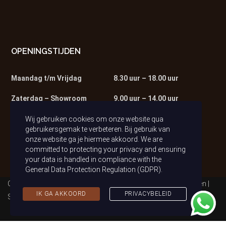
OPENINGSTIJDEN
Maandag t/m Vrijdag
8.30 uur – 18.00 uur
Zaterdag – Showroom
9.00 uur – 14.00 uur
Zaterdag – Werkplaats
9.00 uur – 13.00 uur
Wij gebruiken cookies om onze website qua
gebruikersgemak te verbeteren. Bij gebruik van
onze website ga je hiermee akkoord. We are
committed to protecting your privacy and ensuring
your data is handled in compliance with the
General Data Protection Regulation (GDPR)
.
Copyright © 2021 Auto van Tilburg | Alle rechten voorbehouden |
IK GA AKKOORD
PRIVACYBELEID
Sitemap
|
Privacybeleid (AVG)
| Realisatie & Onderhoud:
2BeFresh