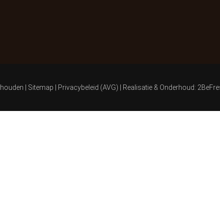
ehouden |
Sitemap
|
Privacybeleid (AVG)
| Realisatie & Onderhoud:
2BeFre