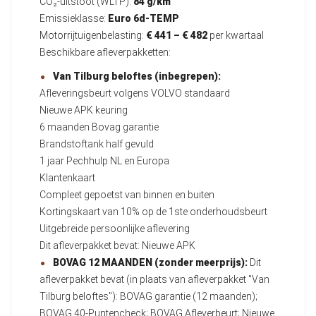
CO₂-uitstoot (WLTP):
84 g/km
Emissieklasse:
Euro 6d-TEMP
Motorrijtuigenbelasting:
€ 441 – € 482
per kwartaal
Beschikbare afleverpakketten:
Van Tilburg beloftes (inbegrepen):
Afleveringsbeurt volgens VOLVO standaard
Nieuwe APK keuring
6 maanden Bovag garantie
Brandstoftank half gevuld
1 jaar Pechhulp NL en Europa
Klantenkaart
Compleet gepoetst van binnen en buiten
Kortingskaart van 10% op de 1ste onderhoudsbeurt
Uitgebreide persoonlijke aflevering
Dit afleverpakket bevat: Nieuwe APK
BOVAG 12 MAANDEN (zonder meerprijs):
Dit
afleverpakket bevat (in plaats van afleverpakket "Van
Tilburg beloftes"): BOVAG garantie (12 maanden);
BOVAG 40-Puntencheck; BOVAG Afleverbeurt; Nieuwe