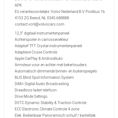
APK
EU verantwoordelijke: Volvo Nederland B.V. Postbus 16
4153 ZG Beesd, NL 0345-688888
contact.vcnl@volvocars.com
12,3" digitaal instrumentenpaneel
Achterspoiler in carrosseriekleur
Adaptief TFT Crystal instrumentenpaneel
Adaptieve Cruise Controle
Apple CarPlay & AndroidAuto
Armsteun voor en achter met bekerhouders
Automatisch dimmende binnen- en buitenspiegels
BLIS Blind Spot Information System
DAB+ Digital Audio Broadcasting
Draadloos laden telefoon
Drive Mode Settings
DSTC Dynamic Stability & Traction Controle
ECC Electronic Climate Controle 4-zone
Elek. Bedienbaar Panoramisch schuif / kanteldak