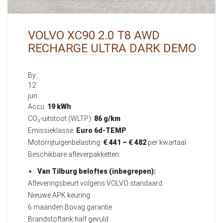
VOLVO XC90 2.0 T8 AWD
RECHARGE ULTRA DARK DEMO
By::
12
jun
Accu:
19 kWh
CO₂-uitstoot (WLTP):
86 g/km
Emissieklasse:
Euro 6d-TEMP
Motorrijtuigenbelasting:
€ 441 – € 482
per kwartaal
Beschikbare afleverpakketten:
Van Tilburg beloftes (inbegrepen):
Afleveringsbeurt volgens VOLVO standaard
Nieuwe APK keuring
6 maanden Bovag garantie
Brandstoftank half gevuld