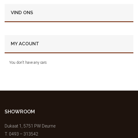
VIND ONS
MY ACOUNT
You don't have any cars
SHOWROOM
Dukaat 1, 5751 PW Deurne
T.
0493 – 313542