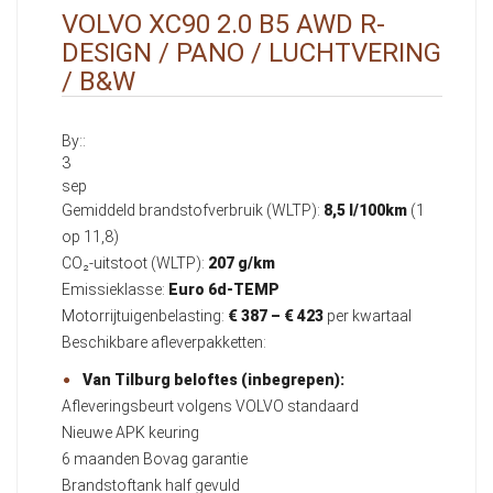
VOLVO XC90 2.0 B5 AWD R-
DESIGN / PANO / LUCHTVERING
/ B&W
By::
3
sep
Gemiddeld brandstofverbruik (WLTP):
8,5 l/100km
(1
op 11,8)
CO₂-uitstoot (WLTP):
207 g/km
Emissieklasse:
Euro 6d-TEMP
Motorrijtuigenbelasting:
€ 387 – € 423
per kwartaal
Beschikbare afleverpakketten:
Van Tilburg beloftes (inbegrepen):
Afleveringsbeurt volgens VOLVO standaard
Nieuwe APK keuring
6 maanden Bovag garantie
Brandstoftank half gevuld