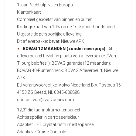
1 jaar Pechhulp NL en Europa
Klantenkaart
Compleet gepoetst van binnen en buiten
Kortingskaart van 10% op de 1ste onderhoudsbeurt
Uitgebreide persoonlijke aflevering
Dit afleverpakket bevat: Nieuwe APK
BOVAG 12 MAANDEN (zonder meerprijs):
Dit
afleverpakket bevat (in plaats van afleverpakket "Van
Tilburg beloftes"): BOVAG garantie (12 maanden);
BOVAG 40-Puntencheck; BOVAG Afleverbeurt; Nieuwe
APK
EU verantwoordelijke: Volvo Nederland B.V. Postbus 16
4153 ZG Beesd, NL 0345-688888
contact.vcnl@volvocars.com
12,3" digitaal instrumentenpaneel
Achterspoiler in carrosseriekleur
Adaptief TFT Crystal instrumentenpaneel
Adaptieve Cruise Controle