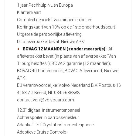
1 jaar Pechhulp NL en Europa
Klantenkaart
Compleet gepoetst van binnen en buiten
Kortingskaart van 10% op de 1ste onderhoudsbeurt
Uitgebreide persoonlijke aflevering
Dit afleverpakket bevat: Nieuwe APK
BOVAG 12 MAANDEN (zonder meerprijs):
Dit
afleverpakket bevat (in plaats van afleverpakket "Van
Tilburg beloftes"): BOVAG garantie (12 maanden);
BOVAG 40-Puntencheck; BOVAG Afleverbeurt; Nieuwe
APK
EU verantwoordelijke: Volvo Nederland B.V. Postbus 16
4153 ZG Beesd, NL 0345-688888
contact.vcnl@volvocars.com
12,3" digitaal instrumentenpaneel
Achterspoiler in carrosseriekleur
Adaptief TFT Crystal instrumentenpaneel
Adaptieve Cruise Controle