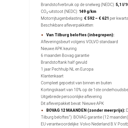
Brandstofverbruik op de snelweg (NEDC):
5,1 l/
CO₂-uitstoot (NEDC):
149 g/km
Motorrijtuigenbelasting:
€ 592 – € 621
per kwarta
Beschikbare afleverpakketten:
Van Tilburg beloftes (inbegrepen):
Afleveringsbeurt volgens VOLVO standaard
Nieuwe APK keuring
6 maanden Bovag garantie
Brandstoftank half gevuld
1 jaar Pechhulp NL en Europa
Klantenkaart
Compleet gepoetst van binnen en buiten
Kortingskaart van 10% op de 1ste onderhoudsbe
Uitgebreide persoonlijke aflevering
Dit afleverpakket bevat: Nieuwe APK
BOVAG 12 MAANDEN (zonder meerprijs):
D
Tilburg beloftes"): BOVAG garantie (12 maande
EU verantwoordelijke: Volvo Nederland B.V. Po