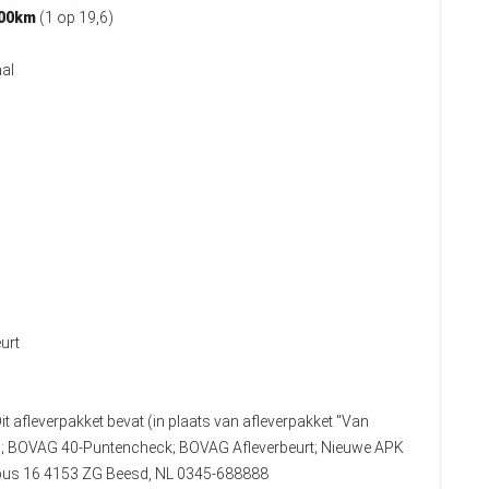
100km
(1 op 19,6)
al
urt
it afleverpakket bevat (in plaats van afleverpakket "Van
n); BOVAG 40-Puntencheck; BOVAG Afleverbeurt; Nieuwe APK
stbus 16 4153 ZG Beesd, NL 0345-688888