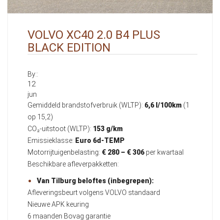
VOLVO XC40 2.0 B4 PLUS
BLACK EDITION
By::
12
jun
Gemiddeld brandstofverbruik (WLTP):
6,6 l/100km
(1
op 15,2)
CO₂-uitstoot (WLTP):
153 g/km
Emissieklasse:
Euro 6d-TEMP
Motorrijtuigenbelasting:
€ 280 – € 306
per kwartaal
Beschikbare afleverpakketten:
Van Tilburg beloftes (inbegrepen):
Afleveringsbeurt volgens VOLVO standaard
Nieuwe APK keuring
6 maanden Bovag garantie