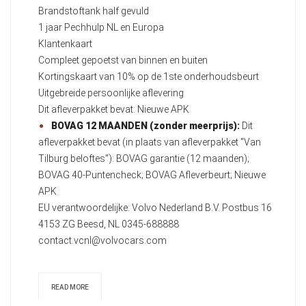
Brandstoftank half gevuld
1 jaar Pechhulp NL en Europa
Klantenkaart
Compleet gepoetst van binnen en buiten
Kortingskaart van 10% op de 1ste onderhoudsbeurt
Uitgebreide persoonlijke aflevering
Dit afleverpakket bevat: Nieuwe APK
BOVAG 12 MAANDEN (zonder meerprijs):
Dit
afleverpakket bevat (in plaats van afleverpakket "Van
Tilburg beloftes"): BOVAG garantie (12 maanden);
BOVAG 40-Puntencheck; BOVAG Afleverbeurt; Nieuwe
APK
EU verantwoordelijke: Volvo Nederland B.V. Postbus 16
4153 ZG Beesd, NL 0345-688888
contact.vcnl@volvocars.com
READ MORE