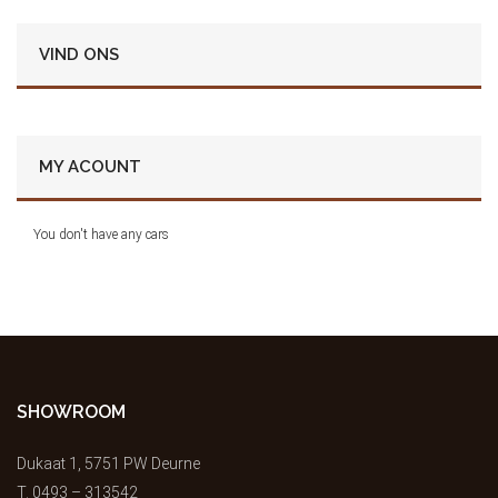
VIND ONS
MY ACOUNT
You don't have any cars
SHOWROOM
Dukaat 1, 5751 PW Deurne
T.
0493 – 313542