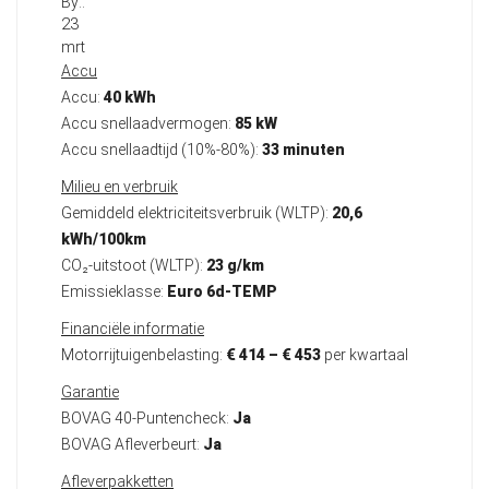
By::
23
mrt
Accu
Accu:
40 kWh
Accu snellaadvermogen:
85 kW
Accu snellaadtijd (10%-80%):
33 minuten
Milieu en verbruik
Gemiddeld elektriciteitsverbruik (WLTP):
20,6
kWh/100km
CO₂-uitstoot (WLTP):
23 g/km
Emissieklasse:
Euro 6d-TEMP
Financiële informatie
Motorrijtuigenbelasting:
€ 414 – € 453
per kwartaal
Garantie
BOVAG 40-Puntencheck:
Ja
BOVAG Afleverbeurt:
Ja
Afleverpakketten