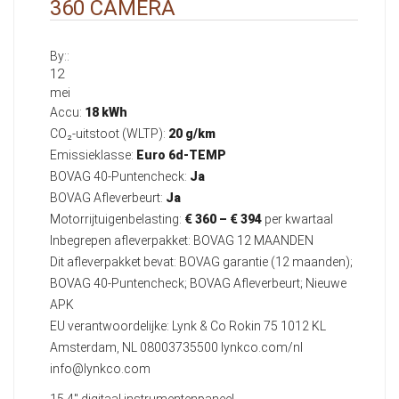
360 CAMERA
By::
12
mei
Accu:
18 kWh
CO₂-uitstoot (WLTP):
20 g/km
Emissieklasse:
Euro 6d-TEMP
BOVAG 40-Puntencheck:
Ja
BOVAG Afleverbeurt:
Ja
Motorrijtuigenbelasting:
€ 360 – € 394
per kwartaal
Inbegrepen afleverpakket: BOVAG 12 MAANDEN
Dit afleverpakket bevat: BOVAG garantie (12 maanden);
BOVAG 40-Puntencheck; BOVAG Afleverbeurt; Nieuwe
APK
EU verantwoordelijke: Lynk & Co Rokin 75 1012 KL
Amsterdam, NL 08003735500 lynkco.com/nl
info@lynkco.com