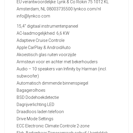
EU verantwoordelijke: Lynk & Co Rokin 75 1012 KL
Amsterdam, NL 08003735500 lynkco.com/nl
info@lynkco.com
15,4" digitaal instrumentenpaneel
AC-laadmogelijkheid: 6,6 KW
Adaptieve Cruise Controle
Apple CarPlay & AndroidAuto
Akoestisch glas ruiten voorzijde
Armsteun voor en achter met bekerhouders
Audio – 10 speakers van Infinity by Harman (incl.
subwoofer)
Automatisch dimmende binnenspiegel
Bagagerolhoes
BSD Dodehoekdetectie
Dagrijverlichting LED
Draadloos laden telefoon
Drive Mode Settings
ECC Electronic Climate Controle 2-zone
Elek. Bedienbaar Panoramisch schuif / kanteldak