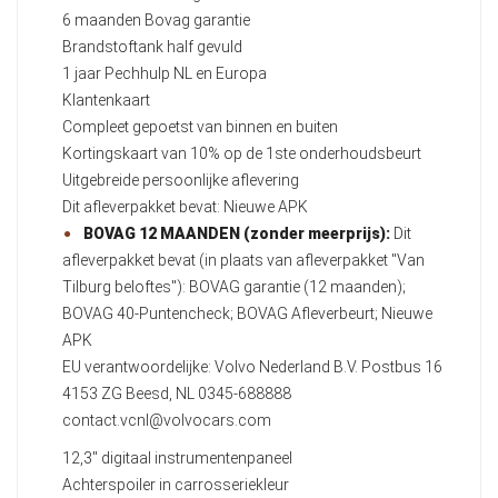
6 maanden Bovag garantie
Brandstoftank half gevuld
1 jaar Pechhulp NL en Europa
Klantenkaart
Compleet gepoetst van binnen en buiten
Kortingskaart van 10% op de 1ste onderhoudsbeurt
Uitgebreide persoonlijke aflevering
Dit afleverpakket bevat: Nieuwe APK
BOVAG 12 MAANDEN (zonder meerprijs):
Dit
afleverpakket bevat (in plaats van afleverpakket "Van
Tilburg beloftes"): BOVAG garantie (12 maanden);
BOVAG 40-Puntencheck; BOVAG Afleverbeurt; Nieuwe
APK
EU verantwoordelijke: Volvo Nederland B.V. Postbus 16
4153 ZG Beesd, NL 0345-688888
contact.vcnl@volvocars.com
12,3" digitaal instrumentenpaneel
Achterspoiler in carrosseriekleur