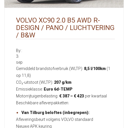
VOLVO XC90 2.0 B5 AWD R-
DESIGN / PANO / LUCHTVERING
/ B&W
By::
3
sep
Gemiddeld brandstofverbruik (WLTP):
8,5 l/100km
(1
op 11,8)
CO₂-uitstoot (WLTP):
207 g/km
Emissieklasse:
Euro 6d-TEMP
Motorrijtuigenbelasting:
€ 387 – € 423
per kwartaal
Beschikbare afleverpakketten:
Van Tilburg beloftes (inbegrepen):
Afleveringsbeurt volgens VOLVO standaard
Nieuwe APK keuring