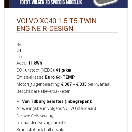
VOLVO XC40 1.5 T5 TWIN
ENGINE R-DESIGN
By::
24
jun
Accu:
11 kWh
CO₂-uitstoot (NEDC):
41 g/km
Emissieklasse:
Euro 6d-TEMP
Motorrijtuigenbelasting:
€ 307 – € 335
per kwartaal
Beschikbare afleverpakketten:
Van Tilburg beloftes (inbegrepen):
Afleveringsbeurt volgens VOLVO standaard
Nieuwe APK keuring
6 maanden Bovag garantie
Brandstoftank half gevuld