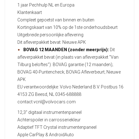
1 jaar Pechhulp NL en Europa
Klantenkaart
Compleet gepoetst van binnen en buiten
Kortingskaart van 10% op de 1ste onderhoudsbeurt
Uitgebreide persoonlijke aflevering
Dit afleverpakket bevat: Nieuwe APK
BOVAG 12 MAANDEN (zonder meerprijs):
Dit
afleverpakket bevat (in plaats van afleverpakket "Van
Tilburg beloftes"): BOVAG garantie (12 maanden);
BOVAG 40-Puntencheck; BOVAG Afleverbeurt; Nieuwe
APK
EU verantwoordelijke: Volvo Nederland B.V. Postbus 16
4153 ZG Beesd, NL 0345-688888
contact.vcnl@volvocars.com
12,3" digitaal instrumentenpaneel
Achterspoiler in carrosseriekleur
Adaptief TFT Crystal instrumentenpaneel
Apple CarPlay & AndroidAuto