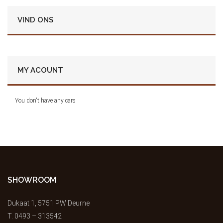
VIND ONS
MY ACOUNT
You don't have any cars
SHOWROOM
Dukaat 1, 5751 PW Deurne
T.
0493 – 313542