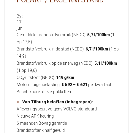
By::
17
jun
Gemiddeld brandstofverbruik (NEDC):
5,7 l/100km
(1
op 17,5)
Brandstofverbruik in de stad (NEDC):
6,7 l/100km
(1 op
14,9)
Brandstofverbruik op de snelweg (NEDC):
5,1 l/100km
(1 op 19,6)
CO₂-uitstoot (NEDC):
149 g/km
Motorrijtuigenbelasting:
€ 592 – € 621
per kwartaal
Beschikbare afleverpakketten:
Van Tilburg beloftes (inbegrepen):
Afleveringsbeurt volgens VOLVO standaard
Nieuwe APK keuring
6 maanden Bovag garantie
Brandstoftank half gevuld