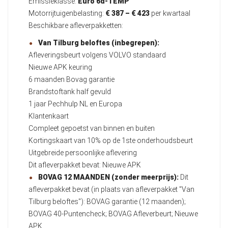
Emissieklasse:
Euro 6d-TEMP
Motorrijtuigenbelasting:
€ 387 – € 423
per kwartaal
Beschikbare afleverpakketten:
Van Tilburg beloftes (inbegrepen):
Afleveringsbeurt volgens VOLVO standaard
Nieuwe APK keuring
6 maanden Bovag garantie
Brandstoftank half gevuld
1 jaar Pechhulp NL en Europa
Klantenkaart
Compleet gepoetst van binnen en buiten
Kortingskaart van 10% op de 1ste onderhoudsbeurt
Uitgebreide persoonlijke aflevering
Dit afleverpakket bevat: Nieuwe APK
BOVAG 12 MAANDEN (zonder meerprijs):
Dit
afleverpakket bevat (in plaats van afleverpakket "Van
Tilburg beloftes"): BOVAG garantie (12 maanden);
BOVAG 40-Puntencheck; BOVAG Afleverbeurt; Nieuwe
APK