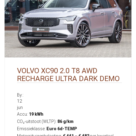
VOLVO XC90 2.0 T8 AWD
RECHARGE ULTRA DARK DEMO
By::
12
jun
Accu:
19 kWh
CO₂-uitstoot (WLTP):
86 g/km
Emissieklasse:
Euro 6d-TEMP
Motorrijtuigenbelasting:
€ 441 – € 482
per kwartaal