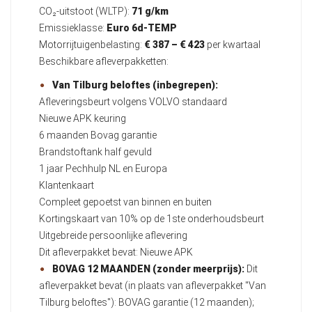
CO₂-uitstoot (WLTP):
71 g/km
Emissieklasse:
Euro 6d-TEMP
Motorrijtuigenbelasting:
€ 387 – € 423
per kwartaal
Beschikbare afleverpakketten:
Van Tilburg beloftes (inbegrepen):
Afleveringsbeurt volgens VOLVO standaard
Nieuwe APK keuring
6 maanden Bovag garantie
Brandstoftank half gevuld
1 jaar Pechhulp NL en Europa
Klantenkaart
Compleet gepoetst van binnen en buiten
Kortingskaart van 10% op de 1ste onderhoudsbeurt
Uitgebreide persoonlijke aflevering
Dit afleverpakket bevat: Nieuwe APK
BOVAG 12 MAANDEN (zonder meerprijs):
Dit
afleverpakket bevat (in plaats van afleverpakket "Van
Tilburg beloftes"): BOVAG garantie (12 maanden);