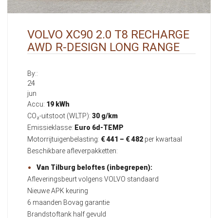
VOLVO XC90 2.0 T8 RECHARGE
AWD R-DESIGN LONG RANGE
By::
24
jun
Accu:
19 kWh
CO₂-uitstoot (WLTP):
30 g/km
Emissieklasse:
Euro 6d-TEMP
Motorrijtuigenbelasting:
€ 441 – € 482
per kwartaal
Beschikbare afleverpakketten:
Van Tilburg beloftes (inbegrepen):
Afleveringsbeurt volgens VOLVO standaard
Nieuwe APK keuring
6 maanden Bovag garantie
Brandstoftank half gevuld