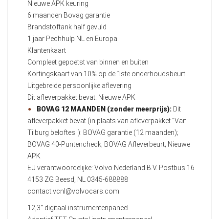
Nieuwe APK keuring
6 maanden Bovag garantie
Brandstoftank half gevuld
1 jaar Pechhulp NL en Europa
Klantenkaart
Compleet gepoetst van binnen en buiten
Kortingskaart van 10% op de 1ste onderhoudsbeurt
Uitgebreide persoonlijke aflevering
Dit afleverpakket bevat: Nieuwe APK
BOVAG 12 MAANDEN (zonder meerprijs):
Dit
afleverpakket bevat (in plaats van afleverpakket "Van
Tilburg beloftes"): BOVAG garantie (12 maanden);
BOVAG 40-Puntencheck; BOVAG Afleverbeurt; Nieuwe
APK
EU verantwoordelijke: Volvo Nederland B.V. Postbus 16
4153 ZG Beesd, NL 0345-688888
contact.vcnl@volvocars.com
12,3" digitaal instrumentenpaneel