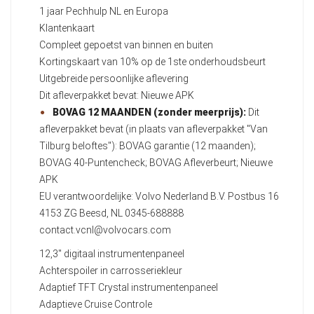
1 jaar Pechhulp NL en Europa
Klantenkaart
Compleet gepoetst van binnen en buiten
Kortingskaart van 10% op de 1ste onderhoudsbeurt
Uitgebreide persoonlijke aflevering
Dit afleverpakket bevat: Nieuwe APK
BOVAG 12 MAANDEN (zonder meerprijs):
Dit
afleverpakket bevat (in plaats van afleverpakket "Van
Tilburg beloftes"): BOVAG garantie (12 maanden);
BOVAG 40-Puntencheck; BOVAG Afleverbeurt; Nieuwe
APK
EU verantwoordelijke: Volvo Nederland B.V. Postbus 16
4153 ZG Beesd, NL 0345-688888
contact.vcnl@volvocars.com
12,3" digitaal instrumentenpaneel
Achterspoiler in carrosseriekleur
Adaptief TFT Crystal instrumentenpaneel
Adaptieve Cruise Controle