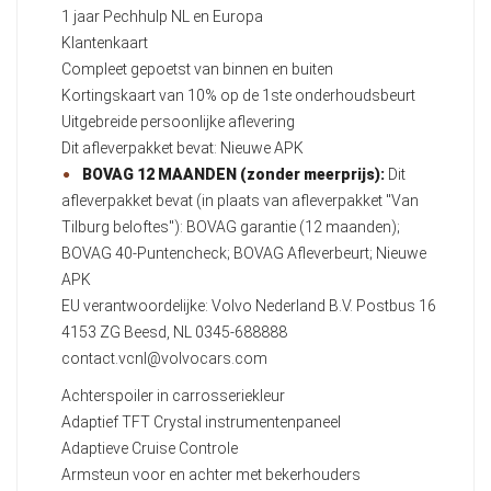
1 jaar Pechhulp NL en Europa
Klantenkaart
Compleet gepoetst van binnen en buiten
Kortingskaart van 10% op de 1ste onderhoudsbeurt
Uitgebreide persoonlijke aflevering
Dit afleverpakket bevat: Nieuwe APK
BOVAG 12 MAANDEN (zonder meerprijs):
Dit
afleverpakket bevat (in plaats van afleverpakket "Van
Tilburg beloftes"): BOVAG garantie (12 maanden);
BOVAG 40-Puntencheck; BOVAG Afleverbeurt; Nieuwe
APK
EU verantwoordelijke: Volvo Nederland B.V. Postbus 16
4153 ZG Beesd, NL 0345-688888
contact.vcnl@volvocars.com
Achterspoiler in carrosseriekleur
Adaptief TFT Crystal instrumentenpaneel
Adaptieve Cruise Controle
Armsteun voor en achter met bekerhouders