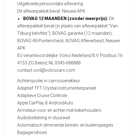
Uitgebreide persoonlijke aflevering
Dit afleverpakket bevat: Nieuwe APK
BOVAG 12 MAANDEN (zonder meerprijs):
Dit
afleverpakket bevat (in plaats van afleverpakket "Van
Tilburg beloftes"): BOVAG garantie (12 maanden);
BOVAG 40-Puntencheck; BOVAG Afleverbeurt; Nieuwe
APK
EU verantwoordelijke: Volvo Nederland B.V. Postbus 16
4153 ZG Beesd, NL 0345-688888
contact.vcnl@volvocars.com
Achterspoiler in carrosseriekleur
Adaptief TFT Crystal instrumentenpaneel
Adaptieve Cruise Controle
Apple CarPlay & AndroidAuto
Armsteun voor en achter met bekerhouders
Audiobediening in stuurwiel
Automatisch dimmende binnen- en buitenspiegels
Bagagerolhoes