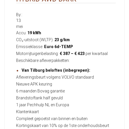
By::
13
mei
Accu:
19 kWh
CO₂-uitstoot (WLTP):
23 g/km
Emissieklasse:
Euro 6d-TEMP
Motorrijtuigenbelasting:
€ 387 – € 423
per kwartaal
Beschikbare afleverpakketten:
Van Tilburg beloftes (inbegrepen):
Afleveringsbeurt volgens VOLVO standaard
Nieuwe APK keuring
6 maanden Bovag garantie
Brandstoftank half gevuld
1 jaar Pechhulp NL en Europa
Klantenkaart
Compleet gepoetst van binnen en buiten
Kortingskaart van 10% op de 1ste onderhoudsbeurt