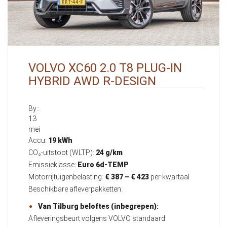
VOLVO XC60 2.0 T8 PLUG-IN
HYBRID AWD R-DESIGN
By::
13
mei
Accu:
19 kWh
CO₂-uitstoot (WLTP):
24 g/km
Emissieklasse:
Euro 6d-TEMP
Motorrijtuigenbelasting:
€ 387 – € 423
per kwartaal
Beschikbare afleverpakketten:
Van Tilburg beloftes (inbegrepen):
Afleveringsbeurt volgens VOLVO standaard