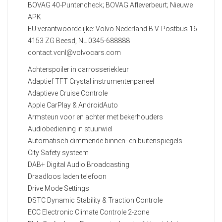
BOVAG 40-Puntencheck; BOVAG Afleverbeurt; Nieuwe
APK
EU verantwoordelijke: Volvo Nederland B.V. Postbus 16
4153 ZG Beesd, NL 0345-688888
contact.vcnl@volvocars.com
Achterspoiler in carrosseriekleur
Adaptief TFT Crystal instrumentenpaneel
Adaptieve Cruise Controle
Apple CarPlay & AndroidAuto
Armsteun voor en achter met bekerhouders
Audiobediening in stuurwiel
Automatisch dimmende binnen- en buitenspiegels
City Safety systeem
DAB+ Digital Audio Broadcasting
Draadloos laden telefoon
Drive Mode Settings
DSTC Dynamic Stability & Traction Controle
ECC Electronic Climate Controle 2-zone