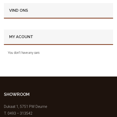
VIND ONS
MY ACOUNT
You don't have any cars
SHOWROOM
Dukaat 1, 5751 PW Deurne
T.
0493 – 313542