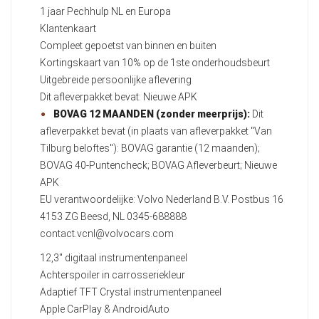
1 jaar Pechhulp NL en Europa
Klantenkaart
Compleet gepoetst van binnen en buiten
Kortingskaart van 10% op de 1ste onderhoudsbeurt
Uitgebreide persoonlijke aflevering
Dit afleverpakket bevat: Nieuwe APK
BOVAG 12 MAANDEN (zonder meerprijs):
Dit
afleverpakket bevat (in plaats van afleverpakket "Van
Tilburg beloftes"): BOVAG garantie (12 maanden);
BOVAG 40-Puntencheck; BOVAG Afleverbeurt; Nieuwe
APK
EU verantwoordelijke: Volvo Nederland B.V. Postbus 16
4153 ZG Beesd, NL 0345-688888
contact.vcnl@volvocars.com
12,3" digitaal instrumentenpaneel
Achterspoiler in carrosseriekleur
Adaptief TFT Crystal instrumentenpaneel
Apple CarPlay & AndroidAuto