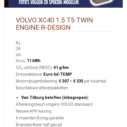
VOLVO XC40 1.5 T5 TWIN
ENGINE R-DESIGN
By::
24
jun
Accu:
11 kWh
CO₂-uitstoot (NEDC):
41 g/km
Emissieklasse:
Euro 6d-TEMP
Motorrijtuigenbelasting:
€ 307 – € 335
per kwartaal
Beschikbare afleverpakketten:
Van Tilburg beloftes (inbegrepen):
Afleveringsbeurt volgens VOLVO standaard
Nieuwe APK keuring
6 maanden Bovag garantie
Brandstoftank half gevuld