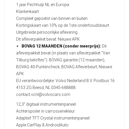
1 jaar Pechhulp NL en Europa
Klantenkaart
Compleet gepoetst van binnen en buiten
Kortingskaart van 10% op de 1ste onderhoudsbeurt
Uitgebreide persoonlijke aflevering
Dit afleverpakket bevat: Nieuwe APK
BOVAG 12 MAANDEN (zonder meerprijs):
Dit
afleverpakket bevat (in plaats van afleverpakket "Van
Tilburg beloftes"): BOVAG garantie (12 maanden);
BOVAG 40-Puntencheck; BOVAG Afleverbeurt; Nieuwe
APK
EU verantwoordelijke: Volvo Nederland B.V. Postbus 16
4153 ZG Beesd, NL 0345-688888
contact.vcnl@volvocars.com
12,3" digitaal instrumentenpaneel
Achterspoiler in carrosseriekleur
Adaptief TFT Crystal instrumentenpaneel
Apple CarPlay & AndroidAuto