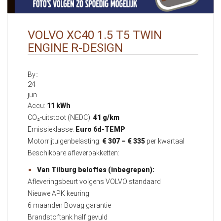
VOLVO XC40 1.5 T5 TWIN
ENGINE R-DESIGN
By::
24
jun
Accu:
11 kWh
CO₂-uitstoot (NEDC):
41 g/km
Emissieklasse:
Euro 6d-TEMP
Motorrijtuigenbelasting:
€ 307 – € 335
per kwartaal
Beschikbare afleverpakketten:
Van Tilburg beloftes (inbegrepen):
Afleveringsbeurt volgens VOLVO standaard
Nieuwe APK keuring
6 maanden Bovag garantie
Brandstoftank half gevuld