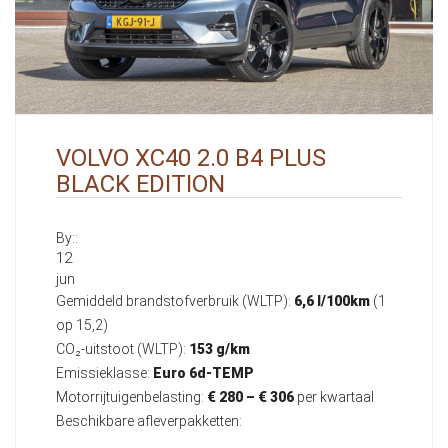
VOLVO XC40 2.0 B4 PLUS
BLACK EDITION
By::
12
jun
Gemiddeld brandstofverbruik (WLTP):
6,6 l/100km
(1
op 15,2)
CO₂-uitstoot (WLTP):
153 g/km
Emissieklasse:
Euro 6d-TEMP
Motorrijtuigenbelasting:
€ 280 – € 306
per kwartaal
Beschikbare afleverpakketten: