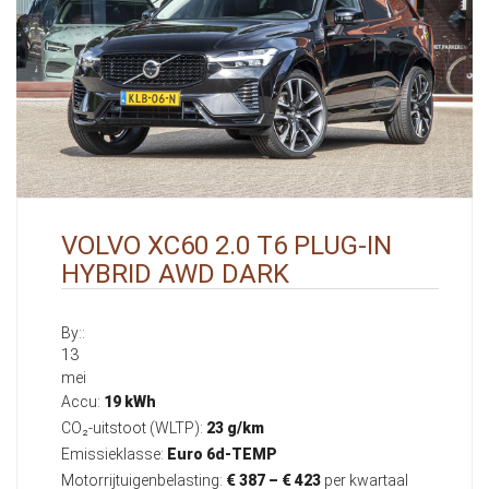
VOLVO XC60 2.0 T6 PLUG-IN
HYBRID AWD DARK
By::
13
mei
Accu:
19 kWh
CO₂-uitstoot (WLTP):
23 g/km
Emissieklasse:
Euro 6d-TEMP
Motorrijtuigenbelasting:
€ 387 – € 423
per kwartaal