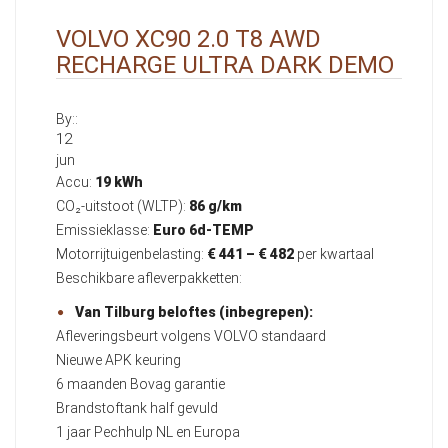
VOLVO XC90 2.0 T8 AWD
RECHARGE ULTRA DARK DEMO
By::
12
jun
Accu:
19 kWh
CO₂-uitstoot (WLTP):
86 g/km
Emissieklasse:
Euro 6d-TEMP
Motorrijtuigenbelasting:
€ 441 – € 482
per kwartaal
Beschikbare afleverpakketten:
Van Tilburg beloftes (inbegrepen):
Afleveringsbeurt volgens VOLVO standaard
Nieuwe APK keuring
6 maanden Bovag garantie
Brandstoftank half gevuld
1 jaar Pechhulp NL en Europa