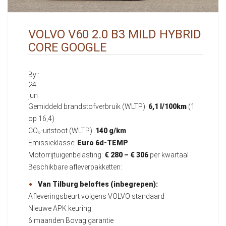
VOLVO V60 2.0 B3 MILD HYBRID
CORE GOOGLE
By::
24
jun
Gemiddeld brandstofverbruik (WLTP):
6,1 l/100km
(1
op 16,4)
CO₂-uitstoot (WLTP):
140 g/km
Emissieklasse:
Euro 6d-TEMP
Motorrijtuigenbelasting:
€ 280 – € 306
per kwartaal
Beschikbare afleverpakketten:
Van Tilburg beloftes (inbegrepen):
Afleveringsbeurt volgens VOLVO standaard
Nieuwe APK keuring
6 maanden Bovag garantie