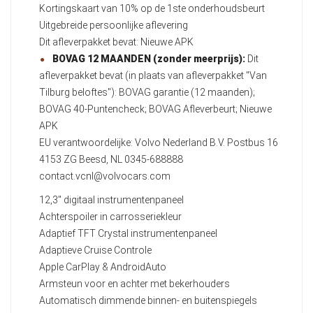
Kortingskaart van 10% op de 1ste onderhoudsbeurt
Uitgebreide persoonlijke aflevering
Dit afleverpakket bevat: Nieuwe APK
BOVAG 12 MAANDEN (zonder meerprijs):
Dit
afleverpakket bevat (in plaats van afleverpakket "Van
Tilburg beloftes"): BOVAG garantie (12 maanden);
BOVAG 40-Puntencheck; BOVAG Afleverbeurt; Nieuwe
APK
EU verantwoordelijke: Volvo Nederland B.V. Postbus 16
4153 ZG Beesd, NL 0345-688888
contact.vcnl@volvocars.com
12,3" digitaal instrumentenpaneel
Achterspoiler in carrosseriekleur
Adaptief TFT Crystal instrumentenpaneel
Adaptieve Cruise Controle
Apple CarPlay & AndroidAuto
Armsteun voor en achter met bekerhouders
Automatisch dimmende binnen- en buitenspiegels