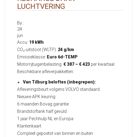
LUCHTVERING
By::
24
jun
Accu:
19 kWh
CO₂-uitstoot (WLTP):
24 g/km
Emissieklasse:
Euro 6d-TEMP
Motorrijtuigenbelasting:
€ 387 – € 423
per kwartaal
Beschikbare afleverpakketten:
Van Tilburg beloftes (inbegrepen):
Afleveringsbeurt volgens VOLVO standaard
Nieuwe APK keuring
6 maanden Bovag garantie
Brandstoftank half gevuld
1 jaar Pechhulp NL en Europa
Klantenkaart
Compleet gepoetst van binnen en buiten