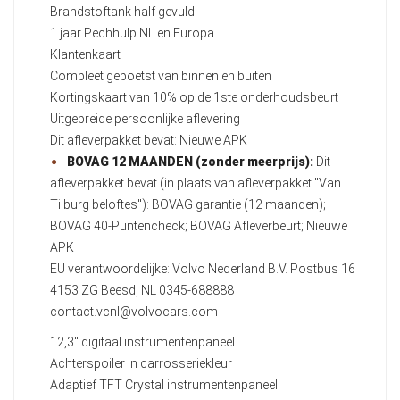
Brandstoftank half gevuld
1 jaar Pechhulp NL en Europa
Klantenkaart
Compleet gepoetst van binnen en buiten
Kortingskaart van 10% op de 1ste onderhoudsbeurt
Uitgebreide persoonlijke aflevering
Dit afleverpakket bevat: Nieuwe APK
BOVAG 12 MAANDEN (zonder meerprijs):
Dit
afleverpakket bevat (in plaats van afleverpakket "Van
Tilburg beloftes"): BOVAG garantie (12 maanden);
BOVAG 40-Puntencheck; BOVAG Afleverbeurt; Nieuwe
APK
EU verantwoordelijke: Volvo Nederland B.V. Postbus 16
4153 ZG Beesd, NL 0345-688888
contact.vcnl@volvocars.com
12,3" digitaal instrumentenpaneel
Achterspoiler in carrosseriekleur
Adaptief TFT Crystal instrumentenpaneel