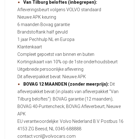
Van Tilburg beloftes (inbegrepen):
Afleveringsbeurt volgens VOLVO standaard
Nieuwe APK keuring
6 maanden Bovag garantie
Brandstoftank half gevuld
1 jaar Pechhulp NL en Europa
Klantenkaart
Compleet gepoetst van binnen en buiten
Kortingskaart van 10% op de 1ste onderhoudsbeurt
Uitgebreide persoonlijke aflevering
Dit afleverpakket bevat: Nieuwe APK
BOVAG 12 MAANDEN (zonder meerprijs):
Dit
afleverpakket bevat (in plaats van afleverpakket "Van
Tilburg beloftes"): BOVAG garantie (12 maanden);
BOVAG 40-Puntencheck; BOVAG Afleverbeurt; Nieuwe
APK
EU verantwoordelijke: Volvo Nederland B.V. Postbus 16
4153 ZG Beesd, NL 0345-688888
contact.vcnl@volvocars.com