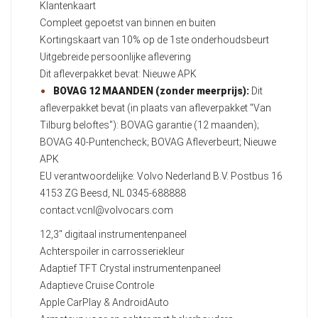
Klantenkaart
Compleet gepoetst van binnen en buiten
Kortingskaart van 10% op de 1ste onderhoudsbeurt
Uitgebreide persoonlijke aflevering
Dit afleverpakket bevat: Nieuwe APK
BOVAG 12 MAANDEN (zonder meerprijs):
Dit
afleverpakket bevat (in plaats van afleverpakket "Van
Tilburg beloftes"): BOVAG garantie (12 maanden);
BOVAG 40-Puntencheck; BOVAG Afleverbeurt; Nieuwe
APK
EU verantwoordelijke: Volvo Nederland B.V. Postbus 16
4153 ZG Beesd, NL 0345-688888
contact.vcnl@volvocars.com
12,3" digitaal instrumentenpaneel
Achterspoiler in carrosseriekleur
Adaptief TFT Crystal instrumentenpaneel
Adaptieve Cruise Controle
Apple CarPlay & AndroidAuto