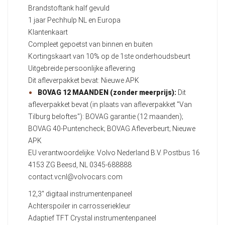
Brandstoftank half gevuld
1 jaar Pechhulp NL en Europa
Klantenkaart
Compleet gepoetst van binnen en buiten
Kortingskaart van 10% op de 1ste onderhoudsbeurt
Uitgebreide persoonlijke aflevering
Dit afleverpakket bevat: Nieuwe APK
BOVAG 12 MAANDEN (zonder meerprijs):
Dit
afleverpakket bevat (in plaats van afleverpakket "Van
Tilburg beloftes"): BOVAG garantie (12 maanden);
BOVAG 40-Puntencheck; BOVAG Afleverbeurt; Nieuwe
APK
EU verantwoordelijke: Volvo Nederland B.V. Postbus 16
4153 ZG Beesd, NL 0345-688888
contact.vcnl@volvocars.com
12,3" digitaal instrumentenpaneel
Achterspoiler in carrosseriekleur
Adaptief TFT Crystal instrumentenpaneel