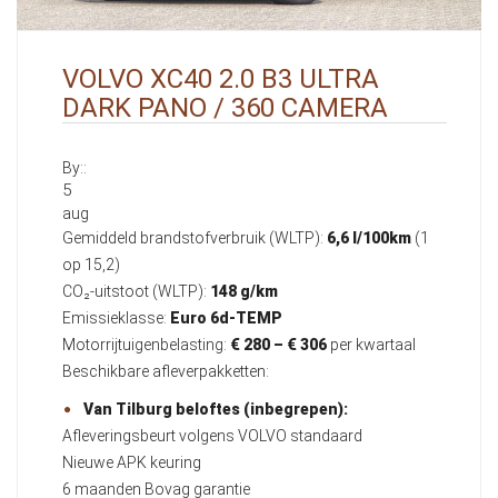
VOLVO XC40 2.0 B3 ULTRA
DARK PANO / 360 CAMERA
By::
5
aug
Gemiddeld brandstofverbruik (WLTP):
6,6 l/100km
(1
op 15,2)
CO₂-uitstoot (WLTP):
148 g/km
Emissieklasse:
Euro 6d-TEMP
Motorrijtuigenbelasting:
€ 280 – € 306
per kwartaal
Beschikbare afleverpakketten:
Van Tilburg beloftes (inbegrepen):
Afleveringsbeurt volgens VOLVO standaard
Nieuwe APK keuring
6 maanden Bovag garantie