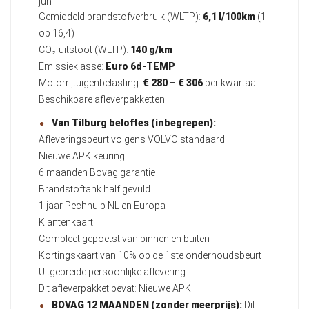
jun
Gemiddeld brandstofverbruik (WLTP):
6,1 l/100km
(1
op 16,4)
CO₂-uitstoot (WLTP):
140 g/km
Emissieklasse:
Euro 6d-TEMP
Motorrijtuigenbelasting:
€ 280 – € 306
per kwartaal
Beschikbare afleverpakketten:
Van Tilburg beloftes (inbegrepen):
Afleveringsbeurt volgens VOLVO standaard
Nieuwe APK keuring
6 maanden Bovag garantie
Brandstoftank half gevuld
1 jaar Pechhulp NL en Europa
Klantenkaart
Compleet gepoetst van binnen en buiten
Kortingskaart van 10% op de 1ste onderhoudsbeurt
Uitgebreide persoonlijke aflevering
Dit afleverpakket bevat: Nieuwe APK
BOVAG 12 MAANDEN (zonder meerprijs):
Dit