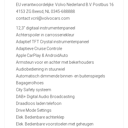
EU verantwoordelijke: Volvo Nederland B.V. Postbus 16
4153 ZG Beesd, NL 0345-688888
contact.vcnl@volvocars.com
12,3" digitaal instrumentenpaneel
Achterspoiler in carrosseriekleur
Adaptief TFT Crystal instrumentenpaneel
Adaptieve Cruise Controle
Apple CarPlay & AndroidAuto
Armsteun voor en achter met bekerhouders
Audiobediening in stuurwiel
Automatisch dimmende binnen- en buitenspiegels
Bagagerolhoes
City Safety systeem
DAB+ Digital Audio Broadcasting
Draadloos laden telefoon
Drive Mode Settings
Elek. Bedienbare achterklep
Elek. Bedienbare voorstoelen met geheugen