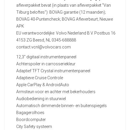
afleverpakket bevat (in plaats van afleverpakket "Van
Tilburg beloftes"): BOVAG garantie (12 maanden);
BOVAG 40-Puntencheck; BOVAG Afleverbeurt; Nieuwe
APK
EU verantwoordelijke: Volvo Nederland B.V. Postbus 16
4153 ZG Beesd, NL 0345-688888
contact.vcnl@volvocars.com
12,3" digitaal instrumentenpaneel
Achterspoiler in carrosseriekleur
Adaptief TFT Crystal instrumentenpaneel
Adaptieve Cruise Controle
Apple CarPlay & AndroidAuto
Armsteun voor en achter met bekerhouders
Audiobediening in stuurwiel
Automatisch dimmende binnen- en buitenspiegels
Bagagerolhoes
Boordcomputer
City Safety systeem