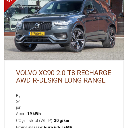
VOLVO XC90 2.0 T8 RECHARGE
AWD R-DESIGN LONG RANGE
By::
24
jun
Accu:
19 kWh
CO₂-uitstoot (WLTP):
30 g/km
Emissieklasse:
Euro 6d-TEMP