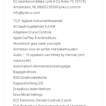
EU verantwoordelijke: Lynk & Co Rokin 75 1012 KL
Amsterdam, NL 08003735500 lynkco.com/nl
info@lynkco.com
15,4" digitaal instrumentenpaneel
AC-laadmogelijkheid: 6,6 KW
Adaptieve Cruise Controle
Apple CarPlay & AndroidAuto
Akoestisch glas ruiten voorzijde
Armsteun voor en achter met bekerhouders
Audio – 10 speakers van Infinity by Harman (incl.
subwoofer)
Automatisch dimmende binnenspiegel
Bagagerolhoes
BSD Dodehoekdetectie
Dagrijverlichting LED
Draadloos laden telefoon
Drive Mode Settings
ECC Electronic Climate Controle 2-zone
Elek. Bedienbaar Panoramisch schuif / kanteldak