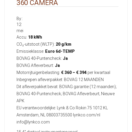
360 CAMERA
By::
12
mei
Accu:
18 kWh
CO₂-uitstoot (WLTP):
20 g/km
Emissieklasse:
Euro 6d-TEMP
BOVAG 40-Puntencheck:
Ja
BOVAG Afleverbeurt:
Ja
Motorrijtuigenbelasting:
€ 360 – € 394
per kwartaal
Inbegrepen afleverpakket: BOVAG 12 MAANDEN
Dit afleverpakket bevat: BOVAG garantie (12 maanden);
BOVAG 40-Puntencheck; BOVAG Afleverbeurt; Nieuwe
APK
EU verantwoordelijke: Lynk & Co Rokin 75 1012 KL
Amsterdam, NL 08003735500 lynkco.com/nl
info@lynkco.com