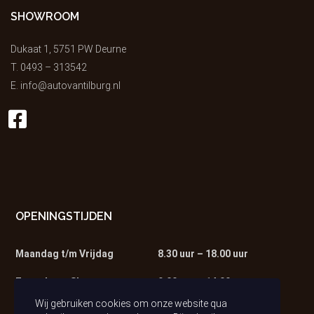
SHOWROOM
Dukaat 1, 5751 PW Deurne
T.
0493 – 313542
E.
info@autovantilburg.nl
OPENINGSTIJDEN
Maandag t/m Vrijdag
8.30 uur – 18.00 uur
Zaterdag – Showroom
9.00 uur – 14.00 uur
Wij gebruiken cookies om onze website qua
Zaterdag – Werkplaats
9.00 uur – 13.00 uur