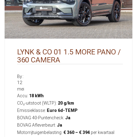
LYNK & CO 01 1.5 MORE PANO /
360 CAMERA
By::
12
mei
Accu:
18 kWh
CO₂-uitstoot (WLTP):
20 g/km
Emissieklasse:
Euro 6d-TEMP
BOVAG 40-Puntencheck:
Ja
BOVAG Afleverbeurt:
Ja
Motorrijtuigenbelasting:
€ 360 – € 394
per kwartaal