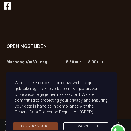
OPENINGSTIJDEN
Maandag t/m Vrijdag
8.30 uur – 18.00 uur
Zaterdag – Showroom
9.00 uur – 14.00 uur
Wij gebruiken cookies om onze website qua
Zaterdag – Werkplaats
9.00 uur – 13.00 uur
gebruikersgemak te verbeteren. Bij gebruik van
onze website ga je hiermee akkoord. We are
committed to protecting your privacy and ensuring
your data is handled in compliance with the
General Data Protection Regulation (GDPR)
.
Copyright © 2021 Auto van Tilburg | Alle rechten voorbehouden |
IK GA AKKOORD
PRIVACYBELEID
Sitemap
|
Privacybeleid (AVG)
| Realisatie & Onderhoud:
2BeFresh