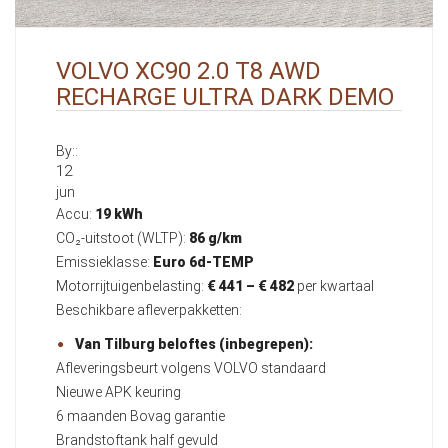
VOLVO XC90 2.0 T8 AWD
RECHARGE ULTRA DARK DEMO
By::
12
jun
Accu:
19 kWh
CO₂-uitstoot (WLTP):
86 g/km
Emissieklasse:
Euro 6d-TEMP
Motorrijtuigenbelasting:
€ 441 – € 482
per kwartaal
Beschikbare afleverpakketten:
Van Tilburg beloftes (inbegrepen):
Afleveringsbeurt volgens VOLVO standaard
Nieuwe APK keuring
6 maanden Bovag garantie
Brandstoftank half gevuld