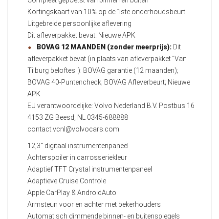
Compleet gepoetst van binnen en buiten
Kortingskaart van 10% op de 1ste onderhoudsbeurt
Uitgebreide persoonlijke aflevering
Dit afleverpakket bevat: Nieuwe APK
BOVAG 12 MAANDEN (zonder meerprijs):
Dit
afleverpakket bevat (in plaats van afleverpakket "Van
Tilburg beloftes"): BOVAG garantie (12 maanden);
BOVAG 40-Puntencheck; BOVAG Afleverbeurt; Nieuwe
APK
EU verantwoordelijke: Volvo Nederland B.V. Postbus 16
4153 ZG Beesd, NL 0345-688888
contact.vcnl@volvocars.com
12,3" digitaal instrumentenpaneel
Achterspoiler in carrosseriekleur
Adaptief TFT Crystal instrumentenpaneel
Adaptieve Cruise Controle
Apple CarPlay & AndroidAuto
Armsteun voor en achter met bekerhouders
Automatisch dimmende binnen- en buitenspiegels