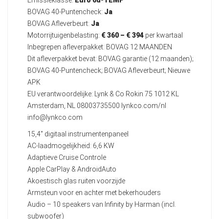
Emissieklasse:
Euro 6d-TEMP
BOVAG 40-Puntencheck:
Ja
BOVAG Afleverbeurt:
Ja
Motorrijtuigenbelasting:
€ 360 – € 394
per kwartaal
Inbegrepen afleverpakket: BOVAG 12 MAANDEN
Dit afleverpakket bevat: BOVAG garantie (12 maanden);
BOVAG 40-Puntencheck; BOVAG Afleverbeurt; Nieuwe
APK
EU verantwoordelijke: Lynk & Co Rokin 75 1012 KL
Amsterdam, NL 08003735500 lynkco.com/nl
info@lynkco.com
15,4" digitaal instrumentenpaneel
AC-laadmogelijkheid: 6,6 KW
Adaptieve Cruise Controle
Apple CarPlay & AndroidAuto
Akoestisch glas ruiten voorzijde
Armsteun voor en achter met bekerhouders
Audio – 10 speakers van Infinity by Harman (incl.
subwoofer)