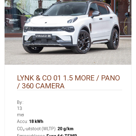
LYNK & CO 01 1.5 MORE / PANO
/ 360 CAMERA
By::
13
mei
Accu:
18 kWh
CO₂-uitstoot (WLTP):
20 g/km