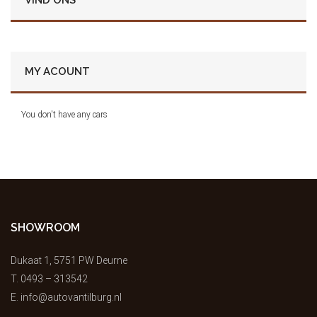
VIND ONS
MY ACOUNT
You don't have any cars
SHOWROOM
Dukaat 1, 5751 PW Deurne
T.
0493 – 313542
E.
info@autovantilburg.nl