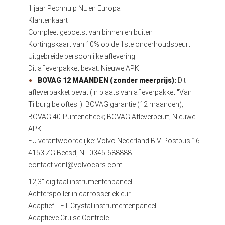
1 jaar Pechhulp NL en Europa
Klantenkaart
Compleet gepoetst van binnen en buiten
Kortingskaart van 10% op de 1ste onderhoudsbeurt
Uitgebreide persoonlijke aflevering
Dit afleverpakket bevat: Nieuwe APK
BOVAG 12 MAANDEN (zonder meerprijs):
Dit
afleverpakket bevat (in plaats van afleverpakket "Van
Tilburg beloftes"): BOVAG garantie (12 maanden);
BOVAG 40-Puntencheck; BOVAG Afleverbeurt; Nieuwe
APK
EU verantwoordelijke: Volvo Nederland B.V. Postbus 16
4153 ZG Beesd, NL 0345-688888
contact.vcnl@volvocars.com
12,3" digitaal instrumentenpaneel
Achterspoiler in carrosseriekleur
Adaptief TFT Crystal instrumentenpaneel
Adaptieve Cruise Controle