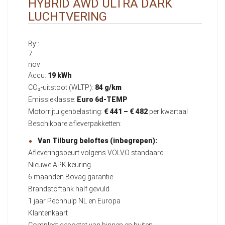
HYBRID AWD ULTRA DARK
LUCHTVERING
By::
7
nov
Accu:
19 kWh
CO₂-uitstoot (WLTP):
84 g/km
Emissieklasse:
Euro 6d-TEMP
Motorrijtuigenbelasting:
€ 441 – € 482
per kwartaal
Beschikbare afleverpakketten:
Van Tilburg beloftes (inbegrepen):
Afleveringsbeurt volgens VOLVO standaard
Nieuwe APK keuring
6 maanden Bovag garantie
Brandstoftank half gevuld
1 jaar Pechhulp NL en Europa
Klantenkaart