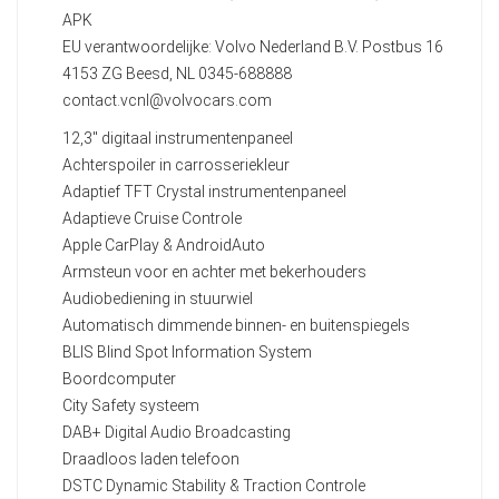
APK
EU verantwoordelijke: Volvo Nederland B.V. Postbus 16
4153 ZG Beesd, NL 0345-688888
contact.vcnl@volvocars.com
12,3" digitaal instrumentenpaneel
Achterspoiler in carrosseriekleur
Adaptief TFT Crystal instrumentenpaneel
Adaptieve Cruise Controle
Apple CarPlay & AndroidAuto
Armsteun voor en achter met bekerhouders
Audiobediening in stuurwiel
Automatisch dimmende binnen- en buitenspiegels
BLIS Blind Spot Information System
Boordcomputer
City Safety systeem
DAB+ Digital Audio Broadcasting
Draadloos laden telefoon
DSTC Dynamic Stability & Traction Controle