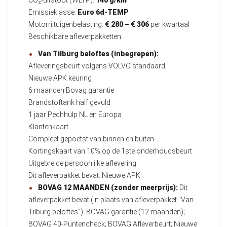
CO₂-uitstoot (WLTP):
140 g/km
Emissieklasse:
Euro 6d-TEMP
Motorrijtuigenbelasting:
€ 280 – € 306
per kwartaal
Beschikbare afleverpakketten:
Van Tilburg beloftes (inbegrepen):
Afleveringsbeurt volgens VOLVO standaard
Nieuwe APK keuring
6 maanden Bovag garantie
Brandstoftank half gevuld
1 jaar Pechhulp NL en Europa
Klantenkaart
Compleet gepoetst van binnen en buiten
Kortingskaart van 10% op de 1ste onderhoudsbeurt
Uitgebreide persoonlijke aflevering
Dit afleverpakket bevat: Nieuwe APK
BOVAG 12 MAANDEN (zonder meerprijs):
Dit
afleverpakket bevat (in plaats van afleverpakket "Van
Tilburg beloftes"): BOVAG garantie (12 maanden);
BOVAG 40-Puntencheck; BOVAG Afleverbeurt; Nieuwe