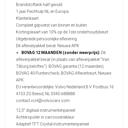
Brandstoftank half gevuld
1 jaar Pechhulp NL en Europa
Klantenkaart
Compleet gepoetst van binnen en buiten
Kortingskaart van 10% op de 1ste onderhoudsbeurt
Uitgebreide persoonlijke aflevering
Dit afleverpakket bevat: Nieuwe APK
BOVAG 12 MAANDEN (zonder meerprijs):
Dit
afleverpakket bevat (in plaats van afleverpakket "Van
Tilburg beloftes"): BOVAG garantie (12 maanden);
BOVAG 40-Puntencheck; BOVAG Afleverbeurt; Nieuwe
APK
EU verantwoordelijke: Volvo Nederland B.V. Postbus 16
4153 ZG Beesd, NL 0345-688888
contact.vcnl@volvocars.com
12,3" digitaal instrumentenpaneel
Achterspoiler in carrosseriekleur
Adaptief TFT Crystal instrumentenpaneel