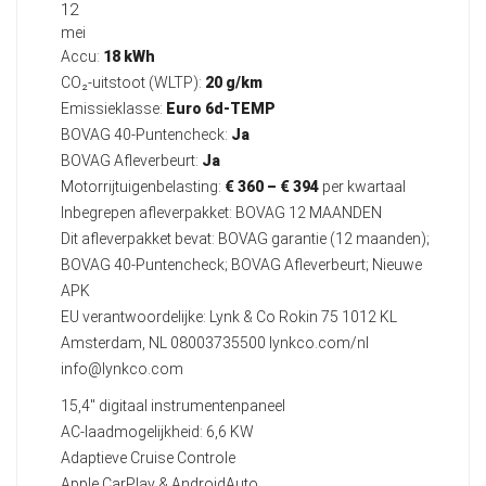
12
mei
Accu:
18 kWh
CO₂-uitstoot (WLTP):
20 g/km
Emissieklasse:
Euro 6d-TEMP
BOVAG 40-Puntencheck:
Ja
BOVAG Afleverbeurt:
Ja
Motorrijtuigenbelasting:
€ 360 – € 394
per kwartaal
Inbegrepen afleverpakket: BOVAG 12 MAANDEN
Dit afleverpakket bevat: BOVAG garantie (12 maanden);
BOVAG 40-Puntencheck; BOVAG Afleverbeurt; Nieuwe
APK
EU verantwoordelijke: Lynk & Co Rokin 75 1012 KL
Amsterdam, NL 08003735500 lynkco.com/nl
info@lynkco.com
15,4" digitaal instrumentenpaneel
AC-laadmogelijkheid: 6,6 KW
Adaptieve Cruise Controle
Apple CarPlay & AndroidAuto