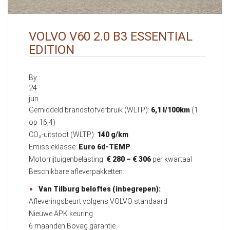
VOLVO V60 2.0 B3 ESSENTIAL
EDITION
By::
24
jun
Gemiddeld brandstofverbruik (WLTP):
6,1 l/100km
(1
op 16,4)
CO₂-uitstoot (WLTP):
140 g/km
Emissieklasse:
Euro 6d-TEMP
Motorrijtuigenbelasting:
€ 280 – € 306
per kwartaal
Beschikbare afleverpakketten:
Van Tilburg beloftes (inbegrepen):
Afleveringsbeurt volgens VOLVO standaard
Nieuwe APK keuring
6 maanden Bovag garantie