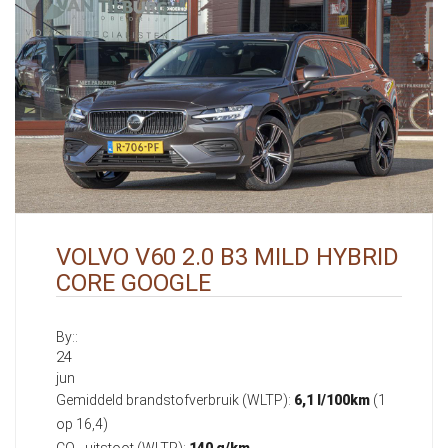
VOLVO V60 2.0 B3 MILD HYBRID
CORE GOOGLE
By::
24
jun
Gemiddeld brandstofverbruik (WLTP):
6,1 l/100km
(1
op 16,4)