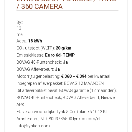
/ 360 CAMERA
By::
13
mei
Accu:
18 kWh
CO₂-uitstoot (WLTP):
20 g/km
Emissieklasse:
Euro 6d-TEMP
BOVAG 40-Puntencheck:
Ja
BOVAG Afleverbeurt:
Ja
Motorrijtuigenbelasting:
€ 360 – € 394
per kwartaal
Inbegrepen afleverpakket: BOVAG 12 MAANDEN
Dit afleverpakket bevat: BOVAG garantie (12 maanden);
BOVAG 40-Puntencheck; BOVAG Afleverbeurt; Nieuwe
APK
EU verantwoordelijke: Lynk & Co Rokin 75 1012 KL
Amsterdam, NL 08003735500 lynkco.com/nl
info@lynkco.com