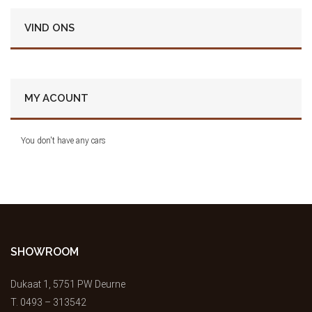
VIND ONS
MY ACOUNT
You don't have any cars
SHOWROOM
Dukaat 1, 5751 PW Deurne
T.
0493 – 313542