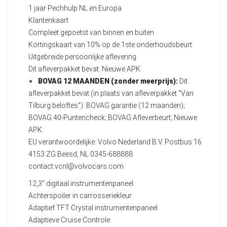
1 jaar Pechhulp NL en Europa
Klantenkaart
Compleet gepoetst van binnen en buiten
Kortingskaart van 10% op de 1ste onderhoudsbeurt
Uitgebreide persoonlijke aflevering
Dit afleverpakket bevat: Nieuwe APK
BOVAG 12 MAANDEN (zonder meerprijs):
Dit
afleverpakket bevat (in plaats van afleverpakket "Van
Tilburg beloftes"): BOVAG garantie (12 maanden);
BOVAG 40-Puntencheck; BOVAG Afleverbeurt; Nieuwe
APK
EU verantwoordelijke: Volvo Nederland B.V. Postbus 16
4153 ZG Beesd, NL 0345-688888
contact.vcnl@volvocars.com
12,3" digitaal instrumentenpaneel
Achterspoiler in carrosseriekleur
Adaptief TFT Crystal instrumentenpaneel
Adaptieve Cruise Controle