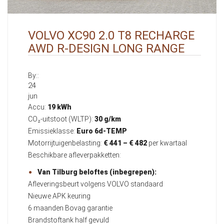
VOLVO XC90 2.0 T8 RECHARGE
AWD R-DESIGN LONG RANGE
By::
24
jun
Accu:
19 kWh
CO₂-uitstoot (WLTP):
30 g/km
Emissieklasse:
Euro 6d-TEMP
Motorrijtuigenbelasting:
€ 441 – € 482
per kwartaal
Beschikbare afleverpakketten:
Van Tilburg beloftes (inbegrepen):
Afleveringsbeurt volgens VOLVO standaard
Nieuwe APK keuring
6 maanden Bovag garantie
Brandstoftank half gevuld