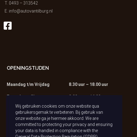
T.
0493 – 313542
E.
info@autovantilburg.nl
OPENINGSTIJDEN
Maandag t/m Vrijdag
8.30 uur – 18.00 uur
Zaterdag – Showroom
9.00 uur – 14.00 uur
Wij gebruiken cookies om onze website qua
Zaterdag – Werkplaats
9.00 uur – 13.00 uur
gebruikersgemak te verbeteren. Bij gebruik van
onze website ga je hiermee akkoord. We are
committed to protecting your privacy and ensuring
your data is handled in compliance with the
General Data Protection Regulation (GDPR)
.