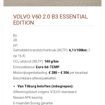
VOLVO V60 2.0 B3 ESSENTIAL
EDITION
By::
24
jun
Gemiddeld brandstofverbruik (WLTP):
6,1 l/100km
(1
op 16,4)
CO₂-uitstoot (WLTP):
140 g/km
Emissieklasse:
Euro 6d-TEMP
Motorrijtuigenbelasting:
€ 280 – € 306
per kwartaal
Beschikbare afleverpakketten:
Van Tilburg beloftes (inbegrepen):
Afleveringsbeurt volgens VOLVO standaard
Nieuwe APK keuring
6 maanden Bovag garantie