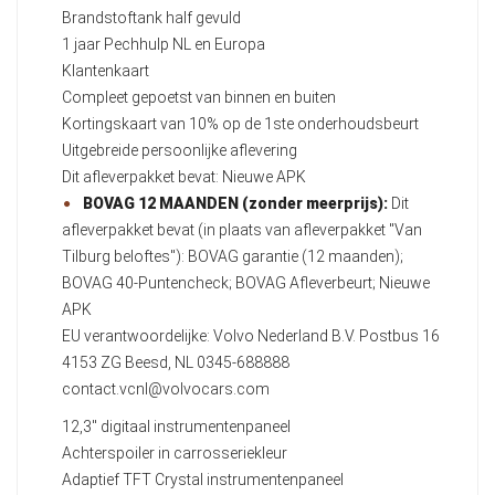
Brandstoftank half gevuld
1 jaar Pechhulp NL en Europa
Klantenkaart
Compleet gepoetst van binnen en buiten
Kortingskaart van 10% op de 1ste onderhoudsbeurt
Uitgebreide persoonlijke aflevering
Dit afleverpakket bevat: Nieuwe APK
BOVAG 12 MAANDEN (zonder meerprijs):
Dit
afleverpakket bevat (in plaats van afleverpakket "Van
Tilburg beloftes"): BOVAG garantie (12 maanden);
BOVAG 40-Puntencheck; BOVAG Afleverbeurt; Nieuwe
APK
EU verantwoordelijke: Volvo Nederland B.V. Postbus 16
4153 ZG Beesd, NL 0345-688888
contact.vcnl@volvocars.com
12,3" digitaal instrumentenpaneel
Achterspoiler in carrosseriekleur
Adaptief TFT Crystal instrumentenpaneel