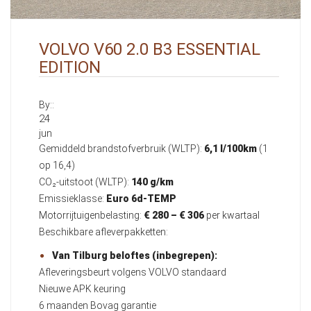
VOLVO V60 2.0 B3 ESSENTIAL
EDITION
By::
24
jun
Gemiddeld brandstofverbruik (WLTP):
6,1 l/100km
(1
op 16,4)
CO₂-uitstoot (WLTP):
140 g/km
Emissieklasse:
Euro 6d-TEMP
Motorrijtuigenbelasting:
€ 280 – € 306
per kwartaal
Beschikbare afleverpakketten:
Van Tilburg beloftes (inbegrepen):
Afleveringsbeurt volgens VOLVO standaard
Nieuwe APK keuring
6 maanden Bovag garantie