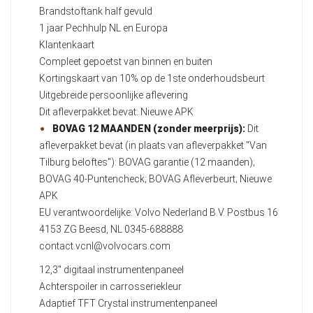
Brandstoftank half gevuld
1 jaar Pechhulp NL en Europa
Klantenkaart
Compleet gepoetst van binnen en buiten
Kortingskaart van 10% op de 1ste onderhoudsbeurt
Uitgebreide persoonlijke aflevering
Dit afleverpakket bevat: Nieuwe APK
BOVAG 12 MAANDEN (zonder meerprijs):
Dit
afleverpakket bevat (in plaats van afleverpakket "Van
Tilburg beloftes"): BOVAG garantie (12 maanden);
BOVAG 40-Puntencheck; BOVAG Afleverbeurt; Nieuwe
APK
EU verantwoordelijke: Volvo Nederland B.V. Postbus 16
4153 ZG Beesd, NL 0345-688888
contact.vcnl@volvocars.com
12,3" digitaal instrumentenpaneel
Achterspoiler in carrosseriekleur
Adaptief TFT Crystal instrumentenpaneel