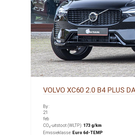
VOLVO XC60 2.0 B4 PLUS D
By::
21
feb
CO₂-uitstoot (WLTP):
173 g/km
Emissieklasse:
Euro 6d-TEMP