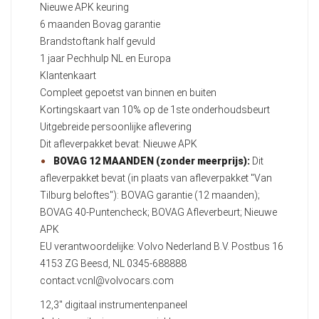
Nieuwe APK keuring
6 maanden Bovag garantie
Brandstoftank half gevuld
1 jaar Pechhulp NL en Europa
Klantenkaart
Compleet gepoetst van binnen en buiten
Kortingskaart van 10% op de 1ste onderhoudsbeurt
Uitgebreide persoonlijke aflevering
Dit afleverpakket bevat: Nieuwe APK
BOVAG 12 MAANDEN (zonder meerprijs):
Dit
afleverpakket bevat (in plaats van afleverpakket "Van
Tilburg beloftes"): BOVAG garantie (12 maanden);
BOVAG 40-Puntencheck; BOVAG Afleverbeurt; Nieuwe
APK
EU verantwoordelijke: Volvo Nederland B.V. Postbus 16
4153 ZG Beesd, NL 0345-688888
contact.vcnl@volvocars.com
12,3" digitaal instrumentenpaneel