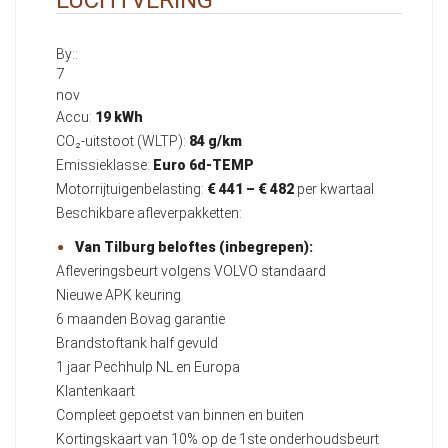
By::
7
nov
Accu:
19 kWh
CO₂-uitstoot (WLTP):
84 g/km
Emissieklasse:
Euro 6d-TEMP
Motorrijtuigenbelasting:
€ 441 – € 482
per kwartaal
Beschikbare afleverpakketten:
Van Tilburg beloftes (inbegrepen):
Afleveringsbeurt volgens VOLVO standaard
Nieuwe APK keuring
6 maanden Bovag garantie
Brandstoftank half gevuld
1 jaar Pechhulp NL en Europa
Klantenkaart
Compleet gepoetst van binnen en buiten
Kortingskaart van 10% op de 1ste onderhoudsbeurt