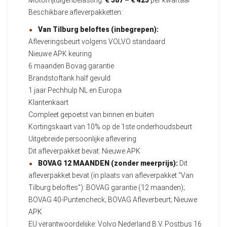
Motorrijtuigenbelasting:
€ 387 – € 423
per kwartaal
Beschikbare afleverpakketten:
Van Tilburg beloftes (inbegrepen):
Afleveringsbeurt volgens VOLVO standaard
Nieuwe APK keuring
6 maanden Bovag garantie
Brandstoftank half gevuld
1 jaar Pechhulp NL en Europa
Klantenkaart
Compleet gepoetst van binnen en buiten
Kortingskaart van 10% op de 1ste onderhoudsbeurt
Uitgebreide persoonlijke aflevering
Dit afleverpakket bevat: Nieuwe APK
BOVAG 12 MAANDEN (zonder meerprijs):
Dit
afleverpakket bevat (in plaats van afleverpakket "Van
Tilburg beloftes"): BOVAG garantie (12 maanden);
BOVAG 40-Puntencheck; BOVAG Afleverbeurt; Nieuwe
APK
EU verantwoordelijke: Volvo Nederland B.V. Postbus 16