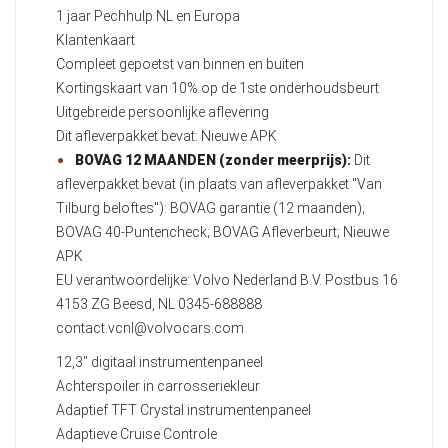
1 jaar Pechhulp NL en Europa
Klantenkaart
Compleet gepoetst van binnen en buiten
Kortingskaart van 10% op de 1ste onderhoudsbeurt
Uitgebreide persoonlijke aflevering
Dit afleverpakket bevat: Nieuwe APK
BOVAG 12 MAANDEN (zonder meerprijs):
Dit
afleverpakket bevat (in plaats van afleverpakket "Van
Tilburg beloftes"): BOVAG garantie (12 maanden);
BOVAG 40-Puntencheck; BOVAG Afleverbeurt; Nieuwe
APK
EU verantwoordelijke: Volvo Nederland B.V. Postbus 16
4153 ZG Beesd, NL 0345-688888
contact.vcnl@volvocars.com
12,3" digitaal instrumentenpaneel
Achterspoiler in carrosseriekleur
Adaptief TFT Crystal instrumentenpaneel
Adaptieve Cruise Controle