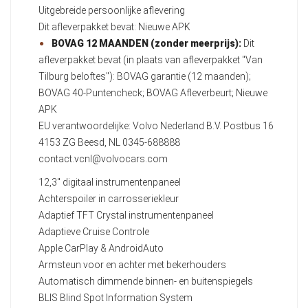
Uitgebreide persoonlijke aflevering
Dit afleverpakket bevat: Nieuwe APK
BOVAG 12 MAANDEN (zonder meerprijs):
Dit
afleverpakket bevat (in plaats van afleverpakket "Van
Tilburg beloftes"): BOVAG garantie (12 maanden);
BOVAG 40-Puntencheck; BOVAG Afleverbeurt; Nieuwe
APK
EU verantwoordelijke: Volvo Nederland B.V. Postbus 16
4153 ZG Beesd, NL 0345-688888
contact.vcnl@volvocars.com
12,3" digitaal instrumentenpaneel
Achterspoiler in carrosseriekleur
Adaptief TFT Crystal instrumentenpaneel
Adaptieve Cruise Controle
Apple CarPlay & AndroidAuto
Armsteun voor en achter met bekerhouders
Automatisch dimmende binnen- en buitenspiegels
BLIS Blind Spot Information System