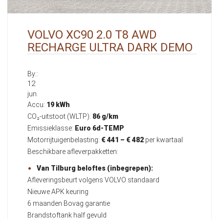
VOLVO XC90 2.0 T8 AWD
RECHARGE ULTRA DARK DEMO
By::
12
jun
Accu:
19 kWh
CO₂-uitstoot (WLTP):
86 g/km
Emissieklasse:
Euro 6d-TEMP
Motorrijtuigenbelasting:
€ 441 – € 482
per kwartaal
Beschikbare afleverpakketten:
Van Tilburg beloftes (inbegrepen):
Afleveringsbeurt volgens VOLVO standaard
Nieuwe APK keuring
6 maanden Bovag garantie
Brandstoftank half gevuld