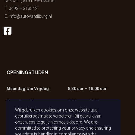
Dukaat 1, 5751 PW Deurne
T.
0493 – 313542
E.
info@autovantilburg.nl
OPENINGSTIJDEN
Maandag t/m Vrijdag
8.30 uur – 18.00 uur
Zaterdag – Showroom
9.00 uur – 14.00 uur
Wij gebruiken cookies om onze website qua
Zaterdag – Werkplaats
9.00 uur – 13.00 uur
gebruikersgemak te verbeteren. Bij gebruik van
onze website ga je hiermee akkoord. We are
committed to protecting your privacy and ensuring
your data is handled in compliance with the