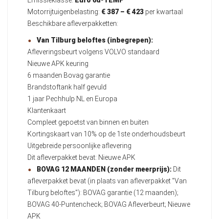
Emissieklasse:
Euro 6d-TEMP
Motorrijtuigenbelasting:
€ 387 – € 423
per kwartaal
Beschikbare afleverpakketten:
Van Tilburg beloftes (inbegrepen):
Afleveringsbeurt volgens VOLVO standaard
Nieuwe APK keuring
6 maanden Bovag garantie
Brandstoftank half gevuld
1 jaar Pechhulp NL en Europa
Klantenkaart
Compleet gepoetst van binnen en buiten
Kortingskaart van 10% op de 1ste onderhoudsbeurt
Uitgebreide persoonlijke aflevering
Dit afleverpakket bevat: Nieuwe APK
BOVAG 12 MAANDEN (zonder meerprijs):
Dit
afleverpakket bevat (in plaats van afleverpakket "Van
Tilburg beloftes"): BOVAG garantie (12 maanden);
BOVAG 40-Puntencheck; BOVAG Afleverbeurt; Nieuwe
APK