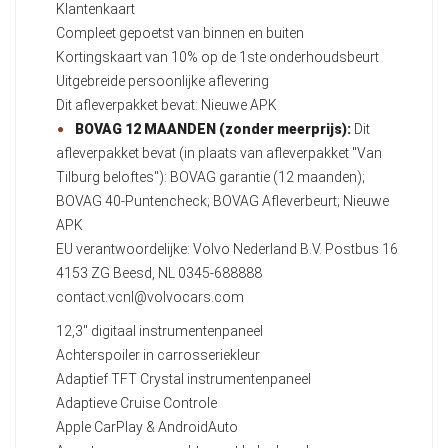
Klantenkaart
Compleet gepoetst van binnen en buiten
Kortingskaart van 10% op de 1ste onderhoudsbeurt
Uitgebreide persoonlijke aflevering
Dit afleverpakket bevat: Nieuwe APK
BOVAG 12 MAANDEN (zonder meerprijs):
Dit
afleverpakket bevat (in plaats van afleverpakket "Van
Tilburg beloftes"): BOVAG garantie (12 maanden);
BOVAG 40-Puntencheck; BOVAG Afleverbeurt; Nieuwe
APK
EU verantwoordelijke: Volvo Nederland B.V. Postbus 16
4153 ZG Beesd, NL 0345-688888
contact.vcnl@volvocars.com
12,3" digitaal instrumentenpaneel
Achterspoiler in carrosseriekleur
Adaptief TFT Crystal instrumentenpaneel
Adaptieve Cruise Controle
Apple CarPlay & AndroidAuto