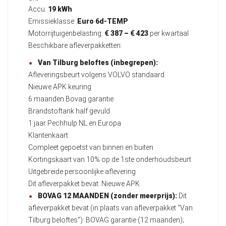
Accu:
19 kWh
Emissieklasse:
Euro 6d-TEMP
Motorrijtuigenbelasting:
€ 387 – € 423
per kwartaal
Beschikbare afleverpakketten:
Van Tilburg beloftes (inbegrepen):
Afleveringsbeurt volgens VOLVO standaard
Nieuwe APK keuring
6 maanden Bovag garantie
Brandstoftank half gevuld
1 jaar Pechhulp NL en Europa
Klantenkaart
Compleet gepoetst van binnen en buiten
Kortingskaart van 10% op de 1ste onderhoudsbeurt
Uitgebreide persoonlijke aflevering
Dit afleverpakket bevat: Nieuwe APK
BOVAG 12 MAANDEN (zonder meerprijs):
Dit
afleverpakket bevat (in plaats van afleverpakket "Van
Tilburg beloftes"): BOVAG garantie (12 maanden);