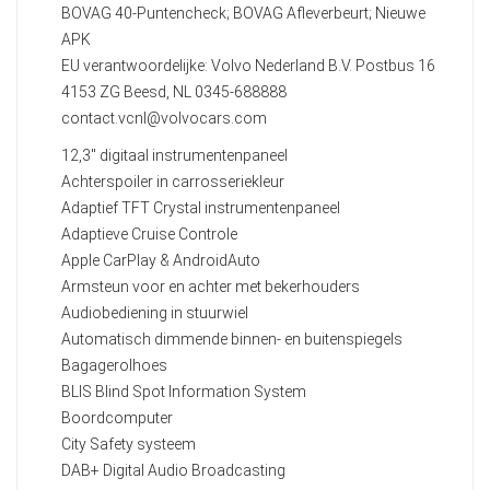
BOVAG 40-Puntencheck; BOVAG Afleverbeurt; Nieuwe
APK
EU verantwoordelijke: Volvo Nederland B.V. Postbus 16
4153 ZG Beesd, NL 0345-688888
contact.vcnl@volvocars.com
12,3" digitaal instrumentenpaneel
Achterspoiler in carrosseriekleur
Adaptief TFT Crystal instrumentenpaneel
Adaptieve Cruise Controle
Apple CarPlay & AndroidAuto
Armsteun voor en achter met bekerhouders
Audiobediening in stuurwiel
Automatisch dimmende binnen- en buitenspiegels
Bagagerolhoes
BLIS Blind Spot Information System
Boordcomputer
City Safety systeem
DAB+ Digital Audio Broadcasting