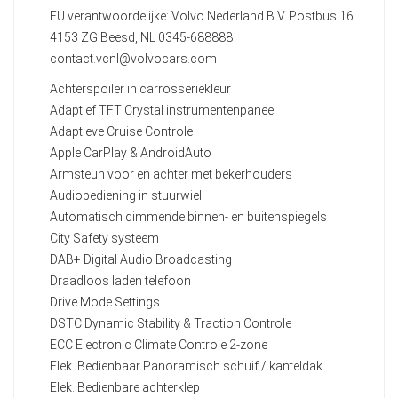
EU verantwoordelijke: Volvo Nederland B.V. Postbus 16
4153 ZG Beesd, NL 0345-688888
contact.vcnl@volvocars.com
Achterspoiler in carrosseriekleur
Adaptief TFT Crystal instrumentenpaneel
Adaptieve Cruise Controle
Apple CarPlay & AndroidAuto
Armsteun voor en achter met bekerhouders
Audiobediening in stuurwiel
Automatisch dimmende binnen- en buitenspiegels
City Safety systeem
DAB+ Digital Audio Broadcasting
Draadloos laden telefoon
Drive Mode Settings
DSTC Dynamic Stability & Traction Controle
ECC Electronic Climate Controle 2-zone
Elek. Bedienbaar Panoramisch schuif / kanteldak
Elek. Bedienbare achterklep