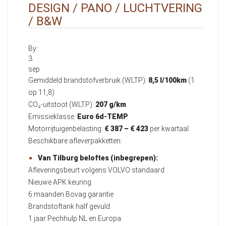
DESIGN / PANO / LUCHTVERING
/ B&W
By::
3
sep
Gemiddeld brandstofverbruik (WLTP):
8,5 l/100km
(1
op 11,8)
CO₂-uitstoot (WLTP):
207 g/km
Emissieklasse:
Euro 6d-TEMP
Motorrijtuigenbelasting:
€ 387 – € 423
per kwartaal
Beschikbare afleverpakketten:
Van Tilburg beloftes (inbegrepen):
Afleveringsbeurt volgens VOLVO standaard
Nieuwe APK keuring
6 maanden Bovag garantie
Brandstoftank half gevuld
1 jaar Pechhulp NL en Europa