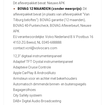
Dit afleverpakket bevat: Nieuwe APK
BOVAG 12 MAANDEN (zonder meerprijs):
Dit
afleverpakket bevat (in plaats van afleverpakket "Van
Tilburg beloftes"): BOVAG garantie (12 maanden);
BOVAG 40-Puntencheck; BOVAG Afleverbeurt; Nieuwe
APK
EU verantwoordelijke: Volvo Nederland B.V. Postbus 16
4153 ZG Beesd, NL 0345-688888
contact.vcnl@volvocars.com
12,3" digitaal instrumentenpaneel
Adaptief TFT Crystal instrumentenpaneel
Adaptieve Cruise Controle
Apple CarPlay & AndroidAuto
Armsteun voor en achter met bekerhouders
Automatisch dimmende binnen- en buitenspiegels
Bagagerolhoes
City Safety systeem
DAB+ Digital Audio Broadcasting