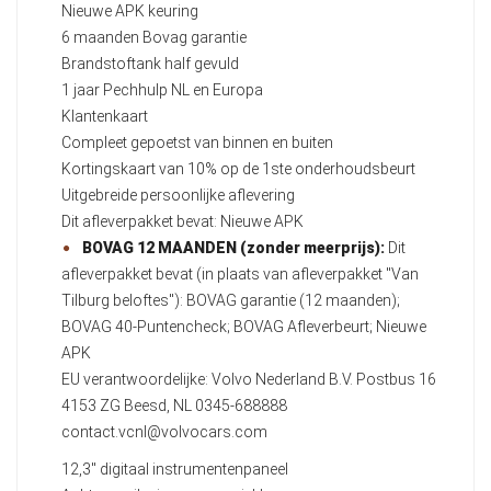
Nieuwe APK keuring
6 maanden Bovag garantie
Brandstoftank half gevuld
1 jaar Pechhulp NL en Europa
Klantenkaart
Compleet gepoetst van binnen en buiten
Kortingskaart van 10% op de 1ste onderhoudsbeurt
Uitgebreide persoonlijke aflevering
Dit afleverpakket bevat: Nieuwe APK
BOVAG 12 MAANDEN (zonder meerprijs):
Dit
afleverpakket bevat (in plaats van afleverpakket "Van
Tilburg beloftes"): BOVAG garantie (12 maanden);
BOVAG 40-Puntencheck; BOVAG Afleverbeurt; Nieuwe
APK
EU verantwoordelijke: Volvo Nederland B.V. Postbus 16
4153 ZG Beesd, NL 0345-688888
contact.vcnl@volvocars.com
12,3" digitaal instrumentenpaneel