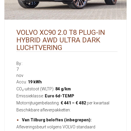
VOLVO XC90 2.0 T8 PLUG-IN
HYBRID AWD ULTRA DARK
LUCHTVERING
By::
7
nov
Accu:
19 kWh
CO₂-uitstoot (WLTP):
84 g/km
Emissieklasse:
Euro 6d-TEMP
Motorrijtuigenbelasting:
€ 441 – € 482
per kwartaal
Beschikbare afleverpakketten:
Van Tilburg beloftes (inbegrepen):
Afleveringsbeurt volgens VOLVO standaard