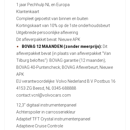
1 jaar Pechhulp NL en Europa
Klantenkaart
Compleet gepoetst van binnen en buiten
Kortingskaart van 10% op de 1ste onderhoudsbeurt
Uitgebreide persoonlijke aflevering
Dit afleverpakket bevat: Nieuwe APK
BOVAG 12 MAANDEN (zonder meerprijs):
Dit
afleverpakket bevat (in plaats van afleverpakket "Van
Tilburg beloftes"): BOVAG garantie (12 maanden);
BOVAG 40-Puntencheck; BOVAG Afleverbeurt; Nieuwe
APK
EU verantwoordelijke: Volvo Nederland B.V. Postbus 16
4153 ZG Beesd, NL 0345-688888
contact.vcnl@volvocars.com
12,3" digitaal instrumentenpaneel
Achterspoiler in carrosseriekleur
Adaptief TFT Crystal instrumentenpaneel
Adaptieve Cruise Controle