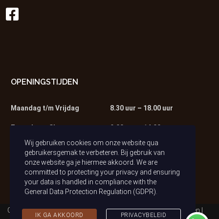
OPENINGSTIJDEN
Maandag t/m Vrijdag
8.30 uur – 18.00 uur
Zaterdag – Showroom
9.00 uur – 14.00 uur
Wij gebruiken cookies om onze website qua
Zaterdag – Werkplaats
9.00 uur – 13.00 uur
gebruikersgemak te verbeteren. Bij gebruik van
onze website ga je hiermee akkoord. We are
committed to protecting your privacy and ensuring
your data is handled in compliance with the
General Data Protection Regulation (GDPR)
.
Copyright © 2021 Auto van Tilburg | Alle rechten voorbehouden |
IK GA AKKOORD
PRIVACYBELEID