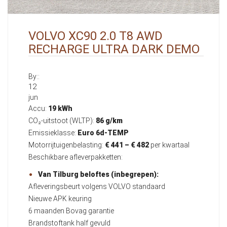
VOLVO XC90 2.0 T8 AWD
RECHARGE ULTRA DARK DEMO
By::
12
jun
Accu:
19 kWh
CO₂-uitstoot (WLTP):
86 g/km
Emissieklasse:
Euro 6d-TEMP
Motorrijtuigenbelasting:
€ 441 – € 482
per kwartaal
Beschikbare afleverpakketten:
Van Tilburg beloftes (inbegrepen):
Afleveringsbeurt volgens VOLVO standaard
Nieuwe APK keuring
6 maanden Bovag garantie
Brandstoftank half gevuld