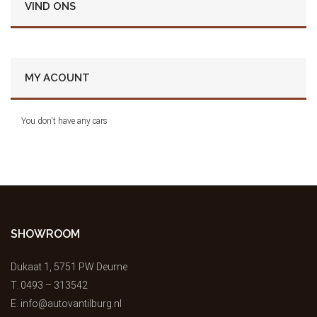
VIND ONS
MY ACOUNT
You don't have any cars
SHOWROOM
Dukaat 1, 5751 PW Deurne
T.
0493 – 313542
E.
info@autovantilburg.nl