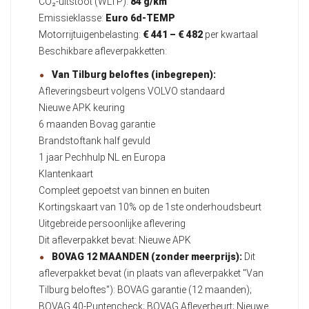
CO₂-uitstoot (WLTP):
84 g/km
Emissieklasse:
Euro 6d-TEMP
Motorrijtuigenbelasting:
€ 441 – € 482
per kwartaal
Beschikbare afleverpakketten:
Van Tilburg beloftes (inbegrepen):
Afleveringsbeurt volgens VOLVO standaard
Nieuwe APK keuring
6 maanden Bovag garantie
Brandstoftank half gevuld
1 jaar Pechhulp NL en Europa
Klantenkaart
Compleet gepoetst van binnen en buiten
Kortingskaart van 10% op de 1ste onderhoudsbeurt
Uitgebreide persoonlijke aflevering
Dit afleverpakket bevat: Nieuwe APK
BOVAG 12 MAANDEN (zonder meerprijs):
Dit
afleverpakket bevat (in plaats van afleverpakket "Van
Tilburg beloftes"): BOVAG garantie (12 maanden);
BOVAG 40-Puntencheck; BOVAG Afleverbeurt; Nieuwe