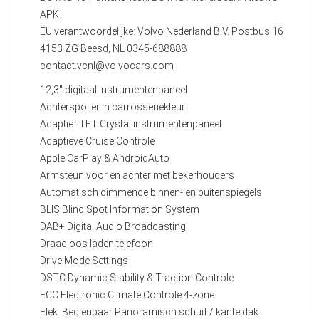
APK
EU verantwoordelijke: Volvo Nederland B.V. Postbus 16
4153 ZG Beesd, NL 0345-688888
contact.vcnl@volvocars.com
12,3" digitaal instrumentenpaneel
Achterspoiler in carrosseriekleur
Adaptief TFT Crystal instrumentenpaneel
Adaptieve Cruise Controle
Apple CarPlay & AndroidAuto
Armsteun voor en achter met bekerhouders
Automatisch dimmende binnen- en buitenspiegels
BLIS Blind Spot Information System
DAB+ Digital Audio Broadcasting
Draadloos laden telefoon
Drive Mode Settings
DSTC Dynamic Stability & Traction Controle
ECC Electronic Climate Controle 4-zone
Elek. Bedienbaar Panoramisch schuif / kanteldak