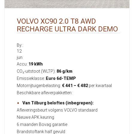
VOLVO XC90 2.0 T8 AWD
RECHARGE ULTRA DARK DEMO
By::
12
jun
Accu:
19 kWh
CO₂-uitstoot (WLTP):
86 g/km
Emissieklasse:
Euro 6d-TEMP
Motorrijtuigenbelasting:
€ 441 – € 482
per kwartaal
Beschikbare afleverpakketten:
Van Tilburg beloftes (inbegrepen):
Afleveringsbeurt volgens VOLVO standaard
Nieuwe APK keuring
6 maanden Bovag garantie
Brandstoftank half gevuld