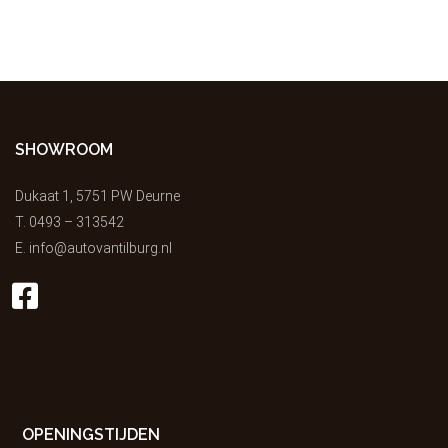
SHOWROOM
Dukaat 1, 5751 PW Deurne
T.
0493 – 313542
E.
info@autovantilburg.nl
OPENINGSTIJDEN