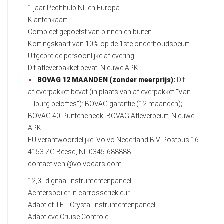
1 jaar Pechhulp NL en Europa
Klantenkaart
Compleet gepoetst van binnen en buiten
Kortingskaart van 10% op de 1ste onderhoudsbeurt
Uitgebreide persoonlijke aflevering
Dit afleverpakket bevat: Nieuwe APK
BOVAG 12 MAANDEN (zonder meerprijs):
Dit
afleverpakket bevat (in plaats van afleverpakket "Van
Tilburg beloftes"): BOVAG garantie (12 maanden);
BOVAG 40-Puntencheck; BOVAG Afleverbeurt; Nieuwe
APK
EU verantwoordelijke: Volvo Nederland B.V. Postbus 16
4153 ZG Beesd, NL 0345-688888
contact.vcnl@volvocars.com
12,3" digitaal instrumentenpaneel
Achterspoiler in carrosseriekleur
Adaptief TFT Crystal instrumentenpaneel
Adaptieve Cruise Controle