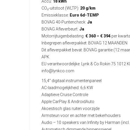
Accu:
18 kWh
CO₂-uitstoot (WLTP):
20 g/km
Emissieklasse:
Euro 6d-TEMP
BOVAG 40-Puntencheck:
Ja
BOVAG Afleverbeurt:
Ja
Motorrijtuigenbelasting:
€ 360 – € 394
per kwarta
Inbegrepen afleverpakket: BOVAG 12 MAANDEN
Dit afleverpakket bevat: BOVAG garantie (12 ma
APK
EU verantwoordelijke: Lynk & Co Rokin 75 101
info@lynkco.com
15,4" digitaal instrumentenpaneel
AC-laadmogelijkheid: 6,6 KW
Adaptieve Cruise Controle
Apple CarPlay & AndroidAuto
Akoestisch glas ruiten voorzijde
Armsteun voor en achter met bekerhouders
Audio – 10 speakers van Infinity by Harman (inc
Automatisch dimmende binnenspiegel