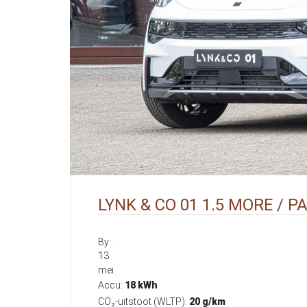
LYNK & CO 01 1.5 MORE / 
By::
13
mei
Accu:
18 kWh
CO₂-uitstoot (WLTP):
20 g/km