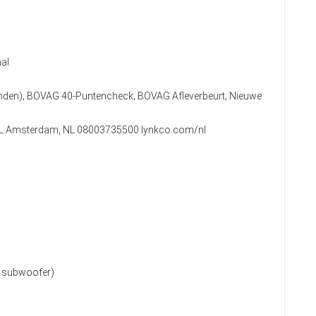
al
anden); BOVAG 40-Puntencheck; BOVAG Afleverbeurt; Nieuwe
2 KL Amsterdam, NL 08003735500 lynkco.com/nl
l. subwoofer)