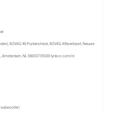
al
anden); BOVAG 40-Puntencheck; BOVAG Afleverbeurt; Nieuwe
2 KL Amsterdam, NL 08003735500 lynkco.com/nl
l. subwoofer)