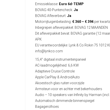
Emissieklasse:
Euro 6d-TEMP
BOVAG 40-Puntencheck:
Ja
BOVAG Afleverbeurt:
Ja
Motorrijtuigenbelasting:
€ 360 – € 394
per kwarta
Inbegrepen afleverpakket: BOVAG 12 MAANDEN
Dit afleverpakket bevat: BOVAG garantie (12 ma
APK
EU verantwoordelijke: Lynk & Co Rokin 75 101
info@lynkco.com
15,4" digitaal instrumentenpaneel
AC-laadmogelijkheid: 6,6 KW
Adaptieve Cruise Controle
Apple CarPlay & AndroidAuto
Akoestisch glas ruiten voorzijde
Armsteun voor en achter met bekerhouders
Audio – 10 speakers van Infinity by Harman (inc
Automatisch dimmende binnenspiegel
Bagagerolhoes