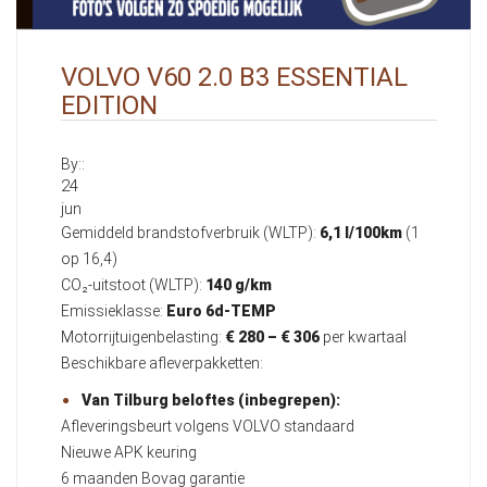
VOLVO V60 2.0 B3 ESSENTIAL
EDITION
By::
24
jun
Gemiddeld brandstofverbruik (WLTP):
6,1 l/100km
(1
op 16,4)
CO₂-uitstoot (WLTP):
140 g/km
Emissieklasse:
Euro 6d-TEMP
Motorrijtuigenbelasting:
€ 280 – € 306
per kwartaal
Beschikbare afleverpakketten:
Van Tilburg beloftes (inbegrepen):
Afleveringsbeurt volgens VOLVO standaard
Nieuwe APK keuring
6 maanden Bovag garantie