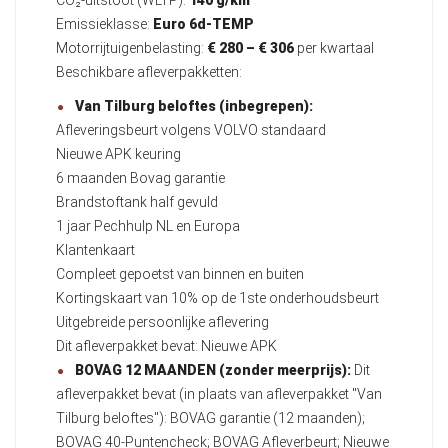
CO₂-uitstoot (WLTP):
140 g/km
Emissieklasse:
Euro 6d-TEMP
Motorrijtuigenbelasting:
€ 280 – € 306
per kwartaal
Beschikbare afleverpakketten:
Van Tilburg beloftes (inbegrepen):
Afleveringsbeurt volgens VOLVO standaard
Nieuwe APK keuring
6 maanden Bovag garantie
Brandstoftank half gevuld
1 jaar Pechhulp NL en Europa
Klantenkaart
Compleet gepoetst van binnen en buiten
Kortingskaart van 10% op de 1ste onderhoudsbeurt
Uitgebreide persoonlijke aflevering
Dit afleverpakket bevat: Nieuwe APK
BOVAG 12 MAANDEN (zonder meerprijs):
Dit
afleverpakket bevat (in plaats van afleverpakket "Van
Tilburg beloftes"): BOVAG garantie (12 maanden);
BOVAG 40-Puntencheck; BOVAG Afleverbeurt; Nieuwe