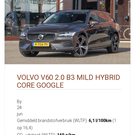
VOLVO V60 2.0 B3 MILD HYBRID
CORE GOOGLE
By::
24
jun
Gemiddeld brandstofverbruik (WLTP):
6,1 l/100km
(1
op 16,4)