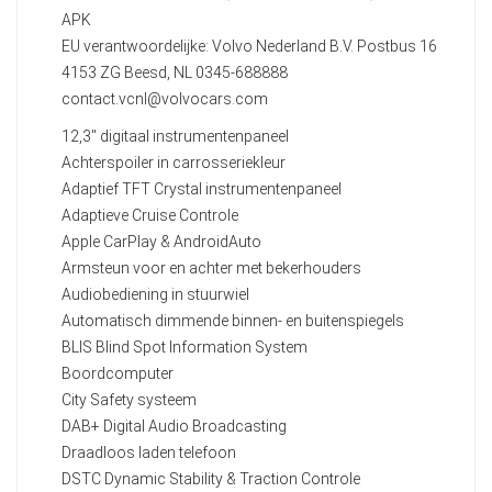
APK
EU verantwoordelijke: Volvo Nederland B.V. Postbus 16
4153 ZG Beesd, NL 0345-688888
contact.vcnl@volvocars.com
12,3" digitaal instrumentenpaneel
Achterspoiler in carrosseriekleur
Adaptief TFT Crystal instrumentenpaneel
Adaptieve Cruise Controle
Apple CarPlay & AndroidAuto
Armsteun voor en achter met bekerhouders
Audiobediening in stuurwiel
Automatisch dimmende binnen- en buitenspiegels
BLIS Blind Spot Information System
Boordcomputer
City Safety systeem
DAB+ Digital Audio Broadcasting
Draadloos laden telefoon
DSTC Dynamic Stability & Traction Controle