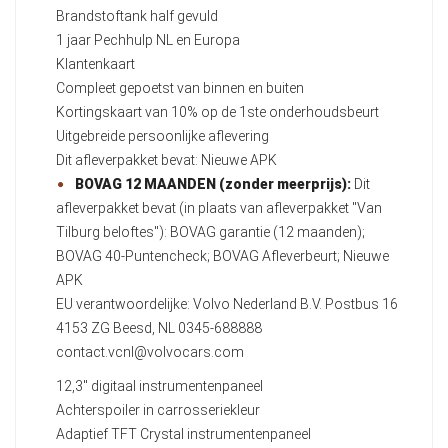
Brandstoftank half gevuld
1 jaar Pechhulp NL en Europa
Klantenkaart
Compleet gepoetst van binnen en buiten
Kortingskaart van 10% op de 1ste onderhoudsbeurt
Uitgebreide persoonlijke aflevering
Dit afleverpakket bevat: Nieuwe APK
BOVAG 12 MAANDEN (zonder meerprijs):
Dit
afleverpakket bevat (in plaats van afleverpakket "Van
Tilburg beloftes"): BOVAG garantie (12 maanden);
BOVAG 40-Puntencheck; BOVAG Afleverbeurt; Nieuwe
APK
EU verantwoordelijke: Volvo Nederland B.V. Postbus 16
4153 ZG Beesd, NL 0345-688888
contact.vcnl@volvocars.com
12,3" digitaal instrumentenpaneel
Achterspoiler in carrosseriekleur
Adaptief TFT Crystal instrumentenpaneel