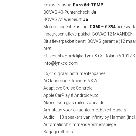
Emissieklasse:
Euro 6d-TEMP
BOVAG 40-Puntencheck:
Ja
BOVAG Afleverbeurt:
Ja
Motorrijtuigenbelasting:
€ 360 – € 394
per kwarta
Inbegrepen afleverpakket: BOVAG 12 MAANDEN
Dit afleverpakket bevat: BOVAG garantie (12 ma
APK
EU verantwoordelijke: Lynk & Co Rokin 75 101
info@lynkco.com
15,4" digitaal instrumentenpaneel
AC-laadmogelijkheid: 6,6 KW
Adaptieve Cruise Controle
Apple CarPlay & AndroidAuto
Akoestisch glas ruiten voorzijde
Armsteun voor en achter met bekerhouders
Audio – 10 speakers van Infinity by Harman (inc
Automatisch dimmende binnenspiegel
Bagagerolhoes