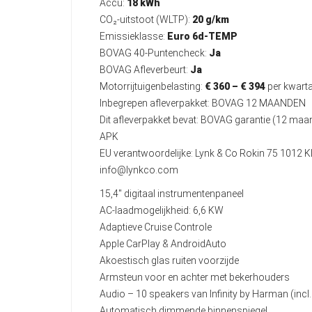
Accu:
18 kWh
CO₂-uitstoot (WLTP):
20 g/km
Emissieklasse:
Euro 6d-TEMP
BOVAG 40-Puntencheck:
Ja
BOVAG Afleverbeurt:
Ja
Motorrijtuigenbelasting:
€ 360 – € 394
per kwarta
Inbegrepen afleverpakket: BOVAG 12 MAANDEN
Dit afleverpakket bevat: BOVAG garantie (12 ma
APK
EU verantwoordelijke: Lynk & Co Rokin 75 101
info@lynkco.com
15,4" digitaal instrumentenpaneel
AC-laadmogelijkheid: 6,6 KW
Adaptieve Cruise Controle
Apple CarPlay & AndroidAuto
Akoestisch glas ruiten voorzijde
Armsteun voor en achter met bekerhouders
Audio – 10 speakers van Infinity by Harman (inc
Automatisch dimmende binnenspiegel