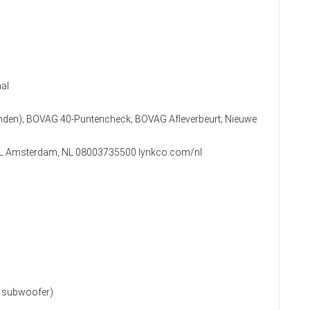
al
anden); BOVAG 40-Puntencheck; BOVAG Afleverbeurt; Nieuwe
2 KL Amsterdam, NL 08003735500 lynkco.com/nl
l. subwoofer)