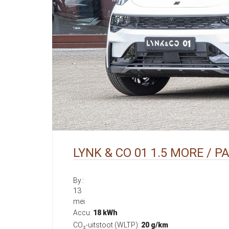
LYNK & CO 01 1.5 MORE / 
By::
13
mei
Accu:
18 kWh
CO₂-uitstoot (WLTP):
20 g/km