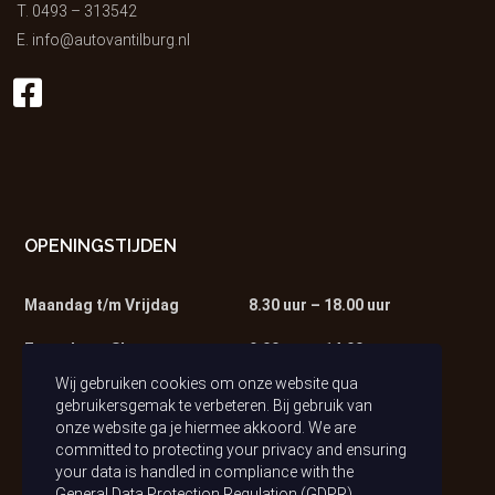
T.
0493 – 313542
E.
info@autovantilburg.nl
OPENINGSTIJDEN
Maandag t/m Vrijdag
8.30 uur – 18.00 uur
Zaterdag – Showroom
9.00 uur – 14.00 uur
Wij gebruiken cookies om onze website qua
Zaterdag – Werkplaats
9.00 uur – 13.00 uur
gebruikersgemak te verbeteren. Bij gebruik van
onze website ga je hiermee akkoord. We are
committed to protecting your privacy and ensuring
your data is handled in compliance with the
General Data Protection Regulation (GDPR)
.