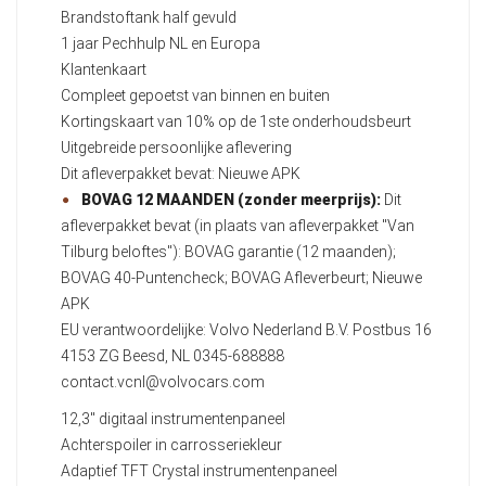
Brandstoftank half gevuld
1 jaar Pechhulp NL en Europa
Klantenkaart
Compleet gepoetst van binnen en buiten
Kortingskaart van 10% op de 1ste onderhoudsbeurt
Uitgebreide persoonlijke aflevering
Dit afleverpakket bevat: Nieuwe APK
BOVAG 12 MAANDEN (zonder meerprijs):
Dit
afleverpakket bevat (in plaats van afleverpakket "Van
Tilburg beloftes"): BOVAG garantie (12 maanden);
BOVAG 40-Puntencheck; BOVAG Afleverbeurt; Nieuwe
APK
EU verantwoordelijke: Volvo Nederland B.V. Postbus 16
4153 ZG Beesd, NL 0345-688888
contact.vcnl@volvocars.com
12,3" digitaal instrumentenpaneel
Achterspoiler in carrosseriekleur
Adaptief TFT Crystal instrumentenpaneel