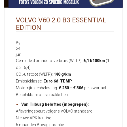
VOLVO V60 2.0 B3 ESSENTIAL
EDITION
By::
24
jun
Gemiddeld brandstofverbruik (WLTP):
6,1 l/100km
(1
op 16,4)
CO₂-uitstoot (WLTP):
140 g/km
Emissieklasse:
Euro 6d-TEMP
Motorrijtuigenbelasting:
€ 280 – € 306
per kwartaal
Beschikbare afleverpakketten:
Van Tilburg beloftes (inbegrepen):
Afleveringsbeurt volgens VOLVO standaard
Nieuwe APK keuring
6 maanden Bovag garantie