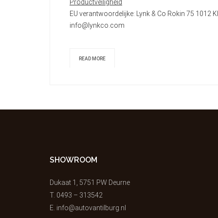
Productveiligheid
EU verantwoordelijke: Lynk & Co Rokin 75 101
info@lynkco.com
READ MORE
SHOWROOM
Dukaat 1, 5751 PW Deurne
T.
0493 – 313542
E.
info@autovantilburg.nl