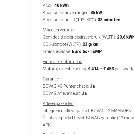
Accu:
40 kWh
Accu snellaadvermogen:
85 kW
Accu snellaadtijd (10%-80%):
33 minuten
Milieu en verbruik
Gemiddeld elektriciteitsverbruik (WLTP):
20,6 kW
CO₂-uitstoot (WLTP):
23 g/km
Emissieklasse:
Euro 6d-TEMP
Financiële informatie
Motorrijtuigenbelasting:
€ 414 – € 453
per kwarta
Garantie
BOVAG 40-Puntencheck:
Ja
BOVAG Afleverbeurt:
Ja
Afleverpakketten
Inbegrepen afleverpakket: BOVAG 12 MAANDEN
Dit afleverpakket bevat: BOVAG garantie (12 ma
APK