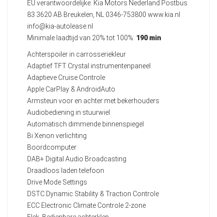
EU verantwoordelijke: Kia Motors Nederland Postbus
83 3620 AB Breukelen, NL 0346-753800 www.kia.nl
info@kia-autolease.nl
Minimale laadtijd van 20% tot 100%:
190 min
Achterspoiler in carrosseriekleur
Adaptief TFT Crystal instrumentenpaneel
Adaptieve Cruise Controle
Apple CarPlay & AndroidAuto
Armsteun voor en achter met bekerhouders
Audiobediening in stuurwiel
Automatisch dimmende binnenspiegel
Bi Xenon verlichting
Boordcomputer
DAB+ Digital Audio Broadcasting
Draadloos laden telefoon
Drive Mode Settings
DSTC Dynamic Stability & Traction Controle
ECC Electronic Climate Controle 2-zone
Elek. Bedienbare achterklep