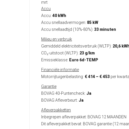
mrt
Accu
Accu:
40 kWh
Accu snellaadvermogen:
85 kW
Accu snellaadtijd (10%-80%):
33 minuten
Milieu en verbruik
Gemiddeld elektriciteitsverbruik (WLTP):
20,6 kW
CO₂-uitstoot (WLTP):
23 g/km
Emissieklasse:
Euro 6d-TEMP
Financiële informatie
Motorrijtuigenbelasting:
€ 414 – € 453
per kwarta
Garantie
BOVAG 40-Puntencheck:
Ja
BOVAG Afleverbeurt:
Ja
Afleverpakketten
Inbegrepen afleverpakket: BOVAG 12 MAANDEN
Dit afleverpakket bevat: BOVAG garantie (12 ma