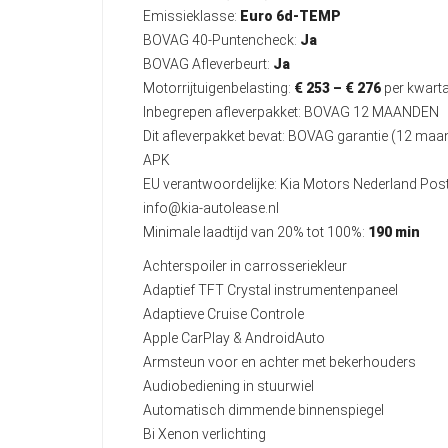
Emissieklasse:
Euro 6d-TEMP
BOVAG 40-Puntencheck:
Ja
BOVAG Afleverbeurt:
Ja
Motorrijtuigenbelasting:
€ 253 – € 276
per kwarta
Inbegrepen afleverpakket: BOVAG 12 MAANDEN
Dit afleverpakket bevat: BOVAG garantie (12 ma
APK
EU verantwoordelijke: Kia Motors Nederland Po
info@kia-autolease.nl
Minimale laadtijd van 20% tot 100%:
190 min
Achterspoiler in carrosseriekleur
Adaptief TFT Crystal instrumentenpaneel
Adaptieve Cruise Controle
Apple CarPlay & AndroidAuto
Armsteun voor en achter met bekerhouders
Audiobediening in stuurwiel
Automatisch dimmende binnenspiegel
Bi Xenon verlichting