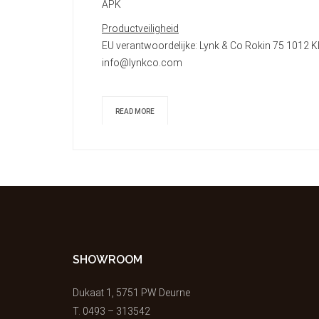
APK
Productveiligheid
EU verantwoordelijke: Lynk & Co Rokin 75 101
info@lynkco.com
READ MORE
SHOWROOM
Dukaat 1, 5751 PW Deurne
T.
0493 – 313542