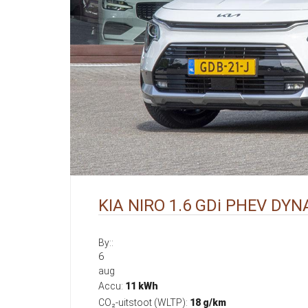
KIA NIRO 1.6 GDi PHEV DY
By::
6
aug
Accu:
11 kWh
CO₂-uitstoot (WLTP):
18 g/km