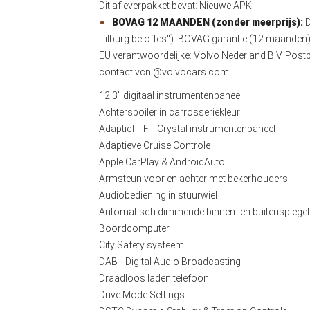
Dit afleverpakket bevat: Nieuwe APK
BOVAG 12 MAANDEN (zonder meerprijs):
D
Tilburg beloftes"): BOVAG garantie (12 maande
EU verantwoordelijke: Volvo Nederland B.V. Po
contact.vcnl@volvocars.com
12,3" digitaal instrumentenpaneel
Achterspoiler in carrosseriekleur
Adaptief TFT Crystal instrumentenpaneel
Adaptieve Cruise Controle
Apple CarPlay & AndroidAuto
Armsteun voor en achter met bekerhouders
Audiobediening in stuurwiel
Automatisch dimmende binnen- en buitenspiege
Boordcomputer
City Safety systeem
DAB+ Digital Audio Broadcasting
Draadloos laden telefoon
Drive Mode Settings