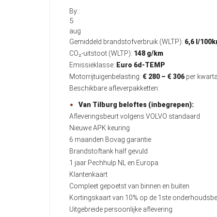
By::
5
aug
Gemiddeld brandstofverbruik (WLTP):
6,6 l/100
CO₂-uitstoot (WLTP):
148 g/km
Emissieklasse:
Euro 6d-TEMP
Motorrijtuigenbelasting:
€ 280 – € 306
per kwarta
Beschikbare afleverpakketten:
Van Tilburg beloftes (inbegrepen):
Afleveringsbeurt volgens VOLVO standaard
Nieuwe APK keuring
6 maanden Bovag garantie
Brandstoftank half gevuld
1 jaar Pechhulp NL en Europa
Klantenkaart
Compleet gepoetst van binnen en buiten
Kortingskaart van 10% op de 1ste onderhoudsbe
Uitgebreide persoonlijke aflevering