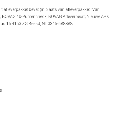
it afleverpakket bevat (in plaats van afleverpakket "Van
n); BOVAG 40-Puntencheck; BOVAG Afleverbeurt; Nieuwe APK
stbus 16 4153 ZG Beesd, NL 0345-688888
ls