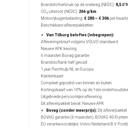
Brandstofverbruik op de snelweg (NEDC):
8,5 l/
CO₂-uitstoot (NEDC):
266 g/km
Motorrijtuigenbelasting:
€ 280 – € 306
per kwarta
Beschikbare afleverpakketten:
Van Tilburg beloftes (inbegrepen):
Afleveringsbeurt volgens VOLVO standaard
Nieuwe APK keuring
6 maanden Bovag garantie
Brandstoftank half gevuld
1 jaar Pechhulp NL en Europa
Klantenkaart
Compleet gepoetst van binnen en buiten
Kortingskaart van 10% op de 1ste onderhoudsbe
Uitgebreide persoonlijke aflevering
Dit afleverpakket bevat: Nieuwe APK
Bovag (zonder meerprijs):
Dit afleverpakket 
BOVAG garantie (6 maanden); BOVAG 40-Puntenc
EU verantwoordelijke: Volvo Nederland B.V. Po