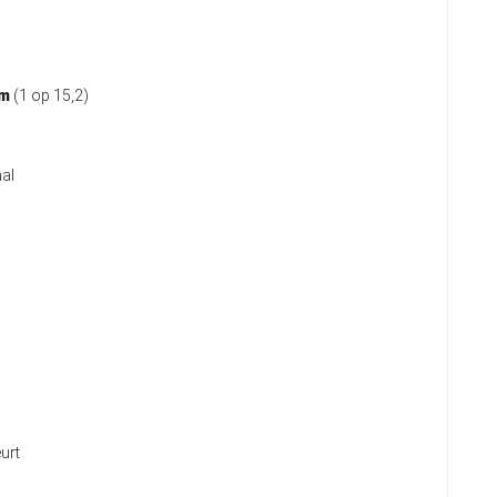
km
(1 op 15,2)
al
urt